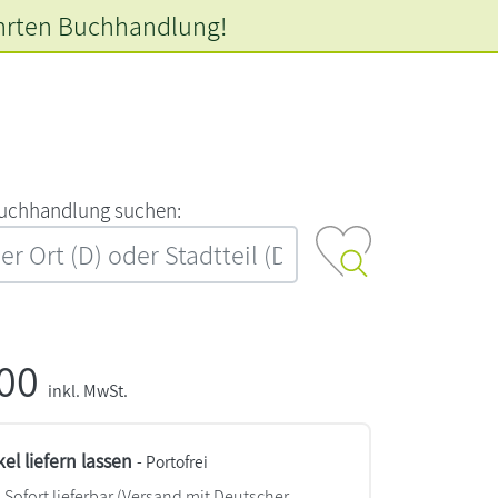
hrten
Buchhandlung!
‍u‍c‍h‍h‍a‍n‍d‍l‍u‍n‍g‍ ‍s‍u‍c‍h‍e‍n‍:‍
,00
inkl. MwSt.
kel liefern lassen
- Portofrei
Sofort lieferbar
(Versand mit Deutscher