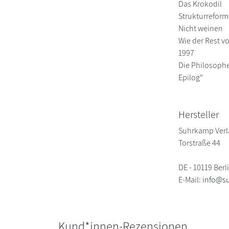
Das Krokodil
Strukturrefor
Nicht weinen
Wie der Rest v
1997
Die Philosophe
Epilog"
Hersteller
Suhrkamp Verl
Torstraße 44
DE - 10119 Berl
E-Mail:
info@s
Kund*innen-Rezensionen