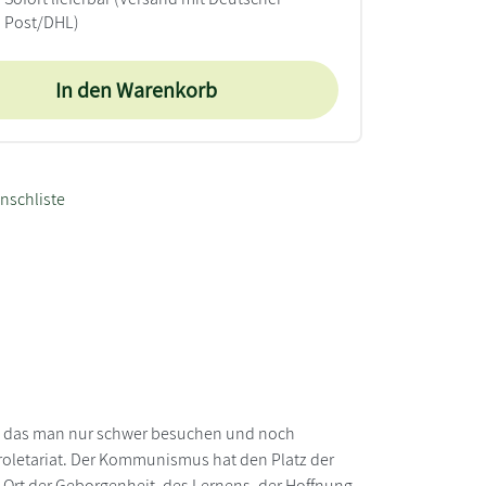
Post/DHL)
In den Warenkorb
nschliste
and, das man nur schwer besuchen und noch
roletariat. Der Kommunismus hat den Platz der
n Ort der Geborgenheit, des Lernens, der Hoffnung