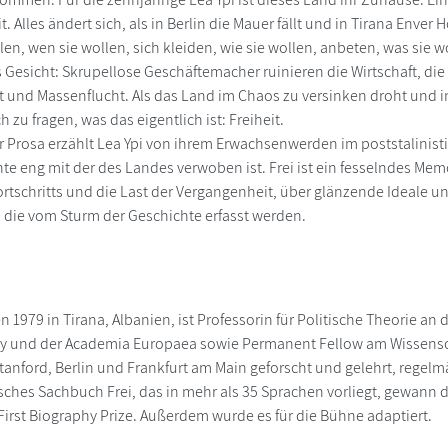
t. Alles ändert sich, als in Berlin die Mauer fällt und in Tirana Enve
, wen sie wollen, sich kleiden, wie sie wollen, anbeten, was sie wol
Gesicht: Skrupellose Geschäftemacher ruinieren die Wirtschaft, die A
it und Massenflucht. Als das Land im Chaos zu versinken droht und 
h zu fragen, was das eigentlich ist: Freiheit.
r Prosa erzählt Lea Ypi von ihrem Erwachsenwerden im poststalinisti
te eng mit der des Landes verwoben ist. Frei ist ein fesselndes Memo
rtschritts und die Last der Vergangenheit, über glänzende Ideale un
die vom Sturm der Geschichte erfasst werden.
n 1979 in Tirana, Albanien, ist Professorin für Politische Theorie a
y und der Academia Europaea sowie Permanent Fellow am Wissenscha
Stanford, Berlin und Frankfurt am Main geforscht und gelehrt, regelmä
ches Sachbuch Frei, das in mehr als 35 Sprachen vorliegt, gewann
 First Biography Prize. Außerdem wurde es für die Bühne adaptiert.