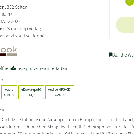
er)
, 332 Seiten
430347
März 2022
ler
Suhrkamp Verlag
ersetzt von Eva Bonné
Auf die Wu
ffnen
Leseprobe herunterladen
 als:
Audio
eBook (epub)
Audio (MP3-CD)
€
19,99
€
13,99
€
28,00
ng
 Der letzte stalinistische Außenposten in Europa, ein isoliertes L
ssen kann. Es herrschen Mangelwirtschaft, Geheimpolizei und das P
ommen. Für die zehnjährige Lea Ypi ist dieses Land ihr Zuhause: Ei