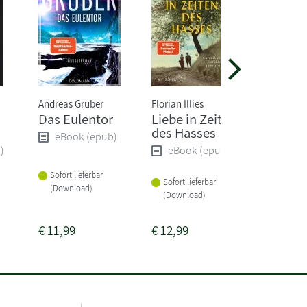
Andreas Gruber
Florian Illies
Lucinda R
Das Eulentor
Liebe in Zeiten
Die
des Hasses
Mitter
eBook (epub)
)
eBook (epub)
eBoo
Sofort lieferbar
Sofort lieferbar
Sofort li
(Download)
(Download)
(Downlo
€
11,99
€
12,99
€
11,99