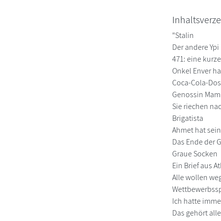
Inhaltsverze
"Stalin
Der andere Ypi
471: eine kurze
Onkel Enver ha
Coca-Cola-Do
Genossin Mam
Sie riechen n
Brigatista
Ahmet hat sei
Das Ende der 
Graue Socken
Ein Brief aus A
Alle wollen we
Wettbewerbssp
Ich hatte imme
Das gehört alle