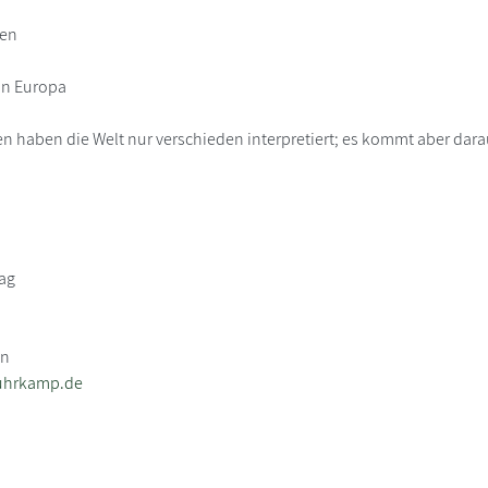
men
on Europa
n haben die Welt nur verschieden interpretiert; es kommt aber darau
ag
in
uhrkamp.de