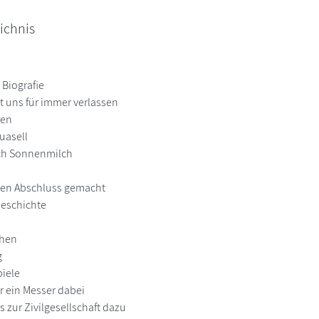
ichnis
 Biografie
t uns für immer verlassen
sen
uasell
ach Sonnenmilch
nen Abschluss gemacht
Geschichte
then
g
iele
r ein Messer dabei
s zur Zivilgesellschaft dazu