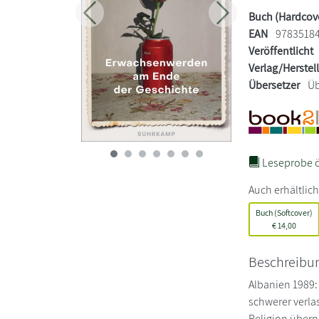
Buch (Hardcov
Zurück
Weiter
EAN
9783518
Veröffentlicht
Verlag/Herstel
Übersetzer
Üb
Leseprobe ö
Auch erhältlich
Buch (Softcover)
€
14,00
Beschreibu
Albanien 1989:
schwerer verla
Religion übern