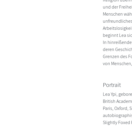
und der Freihei
Menschen wählen
unfreundliches 
Arbeitslosigke
beginnt Lea sic
In hinreißende
deren Geschich
Grenzen des Fo
von Menschen, 
Portrait
Lea Ypi, gebore
British Academ
Paris, Oxford, 
autobiographis
Slightly Foxed