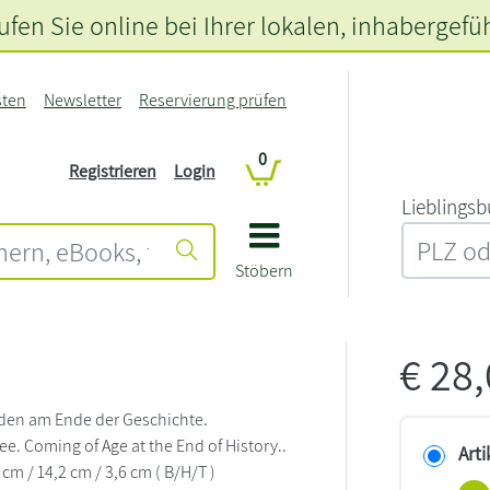
fen Sie online bei Ihrer lokalen
, inhabergefü
sten
Newsletter
Reservierung prüfen
0
Registrieren
Login
L‍i‍e‍b‍l‍i‍n‍g‍s‍b
Stöbern
€
28
en am Ende der Geschichte.
Free. Coming of Age at the End of History..
Arti
 cm / 14,2 cm / 3,6 cm ( B/H/T )