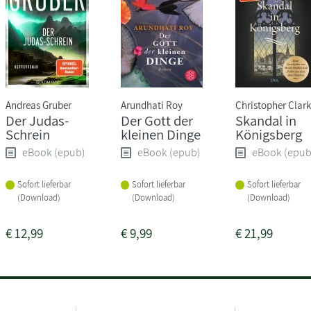
Andreas Gruber
Arundhati Roy
Christopher Clark
Der Judas-
Der Gott der
Skandal in
Schrein
kleinen Dinge
Königsberg
eBook (epub)
eBook (epub)
eBook (epub
Sofort lieferbar
Sofort lieferbar
Sofort lieferbar
(Download)
(Download)
(Download)
€
12,99
€
9,99
€
21,99