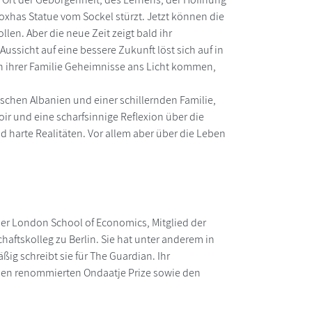
r Hoxhas Statue vom Sockel stürzt. Jetzt können die
len. Aber die neue Zeit zeigt bald ihr
ussicht auf eine bessere Zukunft löst sich auf in
in ihrer Familie Geheimnisse ans Licht kommen,
schen Albanien und einer schillernden Familie,
ir und eine scharfsinnige Reflexion über die
d harte Realitäten. Vor allem aber über die Leben
n der London School of Economics, Mitglied der
ftskolleg zu Berlin. Sie hat unter anderem in
ßig schreibt sie für The Guardian. Ihr
 den renommierten Ondaatje Prize sowie den