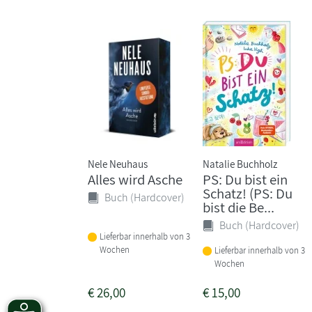
Nele Neuhaus
Natalie Buchholz
Alles wird Asche
PS: Du bist ein
Schatz! (PS: Du
Buch (Hardcover)
bist die Be...
Buch (Hardcover)
Lieferbar innerhalb von 3
Wochen
Lieferbar innerhalb von 3
Wochen
€
26,00
€
15,00