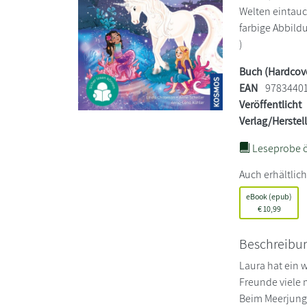
Welten eintauc
farbige Abbildu
)
Buch (Hardcov
EAN
9783440
Veröffentlicht
Verlag/Herstel
Leseprobe ö
Auch erhältlich
eBook (epub)
€
10,99
Beschreibu
Laura hat ein 
Freunde viele 
Beim Meerjungf