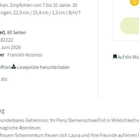
hen. Empfohlen von 7 bis 10 Jahre. 30
ngen. 22,0 cm / 15,4 cm / 1,3 cm ( B/H/T
er)
, 80 Seiten
182222
Juni 2026
ler
Franckh-Kosmos
Auf die Wu
ffnen
Leseprobe herunterladen
 als:
ng
wunderbares Geheimnis: Ihr Pony Sternenschweif ist in Wirklichkeit
magische Abenteuer.
rauen-Schwimmkurs freuen sich Laura und ihre Freunde auf einen b