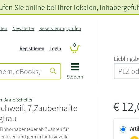
fen Sie online bei Ihrer lokalen
, inhabergefü
sten
Newsletter
Reservierung prüfen
0
Registrieren
Login
L‍i‍e‍b‍l‍i‍n‍g‍s‍b
Stöbern
n
,
Anne Scheller
€
12
chweif, 7,Zauberhafte
gfrau
Arti
Einhornabenteuer ab 7 Jahren für
her lesen und gern in fantasievolle