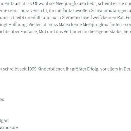
hr enttäuscht ist: Obwohl sie Meerjungfrauen liebt, scheint es sie 
 eine sein. Laura versucht, ihr mit fantasievollen Schwimmübungen
nsch bleibt unerfüllt und auch Sternenschweif weiß keinen Rat. Er
ngt Hoffnung. Vielleicht muss Malea keine Meerjungfrau finden - s
hte über Fantasie, Mut und das Vertrauen in die eigene Stärke, liebevo
chreibt seit 1999 Kinderbücher. Ihr größter Erfolg, vor allem in Deu
os
tgart
osmos.de