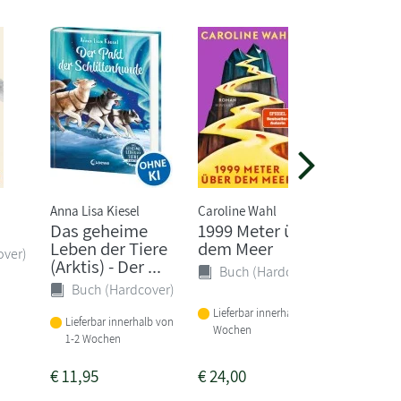
Anna Lisa Kiesel
Caroline Wahl
Mercedes
Das geheime
1999 Meter über
Drawn 
Leben der Tiere
dem Meer
over)
Buch 
(Arktis) - Der ...
Buch (Hardcover)
Buch (Hardcover)
Vorbeste
Lieferbar innerhalb von 3
am 12.0
Lieferbar innerhalb von
Wochen
1-2 Wochen
€
11,95
€
24,00
€
18,00