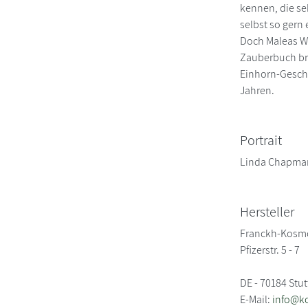
kennen, die se
selbst so gern
Doch Maleas Wu
Zauberbuch bri
Einhorn-Geschic
Jahren.
Portrait
Linda Chapman s
Hersteller
Franckh-Kosm
Pfizerstr. 5 - 7
DE - 70184 Stut
E-Mail:
info@k