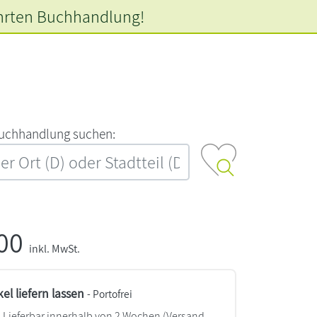
hrten
Buchhandlung!
‍u‍c‍h‍h‍a‍n‍d‍l‍u‍n‍g‍ ‍s‍u‍c‍h‍e‍n‍:‍
,00
inkl. MwSt.
kel liefern lassen
- Portofrei
Lieferbar innerhalb von 2 Wochen
(Versand