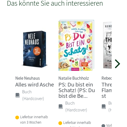
Das könnte Sie auch interessieren
Nele Neuhaus
Natalie Buchholz
Rebecca Yarro
Alles wird Asche
PS: Du bist ein
Threshing 
Schatz! (PS: Du
Flammeng
Buch
bist die Be...
st
(Hardcover)
Buch
Buch
(Hardcover)
(Hardcove
Lieferbar innerhalb
von 3 Wochen
Lieferbar innerhalb
Vorbestellbar