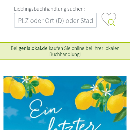
L‍i‍e‍b‍l‍i‍n‍g‍s‍b‍u‍c‍h‍h‍a‍n‍d‍l‍u‍n‍g‍ ‍s‍u‍c‍h‍e‍n‍:‍
Bei
genialokal.de
kaufen Sie online bei Ihrer lokalen
Buchhandlung!