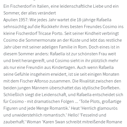
Ein Fischerdorf in Italien, eine leidenschaftliche Liebe und ein
Sommer, der alles verändert
Apulien 1957: Wie jedes Jahr wartet die 18-jährige Rafaella
sehnsüchtig auf die Rückkehr ihres besten Freundes Cosimo ins
kleine Fischerdorf Tricase Porto. Seit seiner Kindheit verbringt
Cosimo die Sommermonate an der Küste und lebt das restliche
Jahr über mit seiner adeligen Familie in Rom. Doch eines ist in
diesem Sommer anders: Rafaella ist zur schönsten Frau weit
und breit herangereift, und Cosimo sieht in ihr plötzlich mehr
als nur eine Freundin aus Kindertagen. Auch wenn Rafaella
seine Gefühle insgeheim erwidert, ist sie seit einigen Monaten
mit dem Fischer Alfonso zusammen. Die Rivalität zwischen den
beiden jungen Männern überschattet das idyllische Dorfleben.
Schließlich siegt die Leidenschaft, und Rafaella entscheidet sich
für Cosimo - mit dramatischen Folgen ... 'Tolle Plots, großartige
Figuren und jede Menge Romantik.' Heat 'Herrlich glamourös
und unwiderstehlich romantisch.' Hello! 'Fesselnd und
zauberhaft.' Woman 'Karen Swan schreibt mitreißende Romane