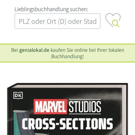
L‍i‍e‍b‍l‍i‍n‍g‍s‍b‍u‍c‍h‍h‍a‍n‍d‍l‍u‍n‍g‍ ‍s‍u‍c‍h‍e‍n‍:‍
Bei
genialokal.de
kaufen Sie online bei Ihrer lokalen
Buchhandlung!