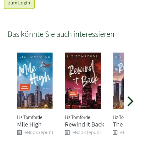
zum Login
Das könnte Sie auch interessieren
Liz Tomforde
Liz Tomforde
Liz Tomforde
Mile High
Rewind It Back
The Right
eBook (epub)
eBook (epub)
eBook (e