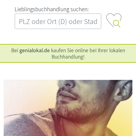
L‍i‍e‍b‍l‍i‍n‍g‍s‍b‍u‍c‍h‍h‍a‍n‍d‍l‍u‍n‍g‍ ‍s‍u‍c‍h‍e‍n‍:‍
Bei
genialokal.de
kaufen Sie online bei Ihrer lokalen
Buchhandlung!