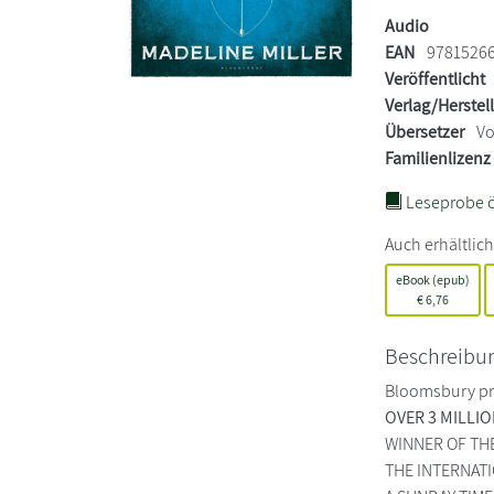
Audio
EAN
9781526
Veröffentlicht
Verlag/Herstel
Übersetzer
Vo
Familienlizenz
Leseprobe ö
Auch erhältlich
eBook (epub)
€
6,76
Beschreibu
Bloomsbury pre
OVER 3 MILLI
WINNER OF TH
THE INTERNAT