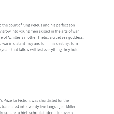
 the court of King Peleus and his perfect son
ey grow into young men skilled in the arts of war
 of Achilles's mother Thetis, a cruel sea goddess.
r in distant Troy and fulfill his destiny. Torn
 years that follow will test everything they hold
Prize for Fiction, was shortlisted for the
 translated into twenty-five languages. Miller
kespeare to high school students for over a