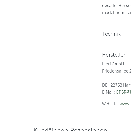
decade. Her se
madelinemille
Technik
Hersteller
Libri GmbH
Friedensallee 
DE - 22763 Ha
E-Mail:
GPSR@li
Website:
www.l
Kund*innen-Rezensionen