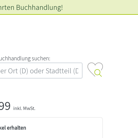
hrten
Buchhandlung!
‍u‍c‍h‍h‍a‍n‍d‍l‍u‍n‍g‍ ‍s‍u‍c‍h‍e‍n‍:‍
,99
inkl. MwSt.
kel erhalten