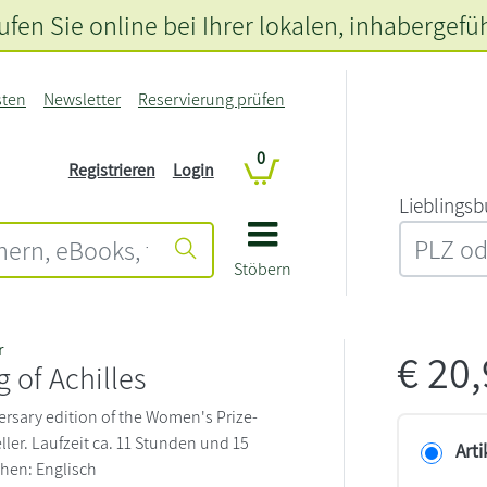
fen Sie online bei Ihrer lokalen
, inhabergefü
sten
Newsletter
Reservierung prüfen
0
Registrieren
Login
L‍i‍e‍b‍l‍i‍n‍g‍s‍b
Stöbern
r
€
20
 of Achilles
ersary edition of the Women's Prize-
ler. Laufzeit ca. 11 Stunden und 15
Arti
hen: Englisch