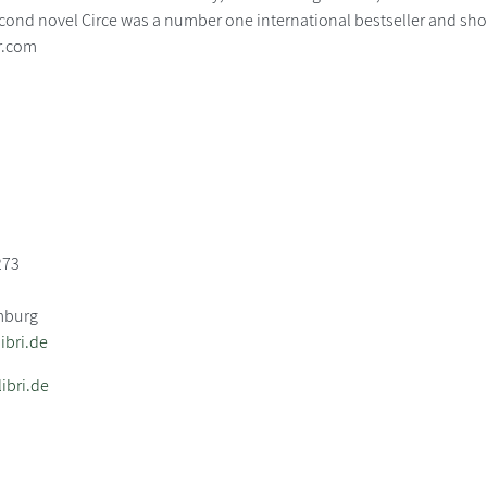
cond novel Circe was a number one international bestseller and shor
r.com
273
mburg
bri.de
ibri.de