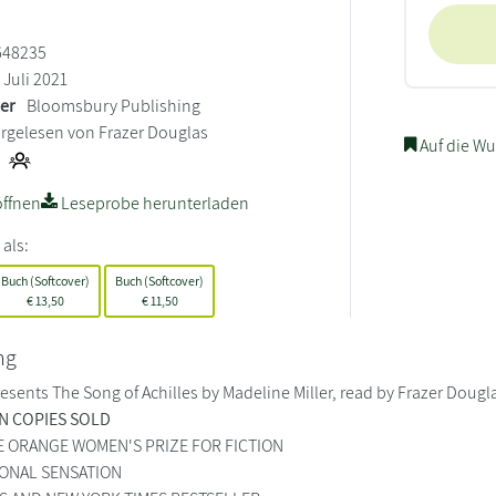
648235
Juli 2021
ler
Bloomsbury Publishing
rgelesen von Frazer Douglas
Auf die Wu
ffnen
Leseprobe herunterladen
 als:
Buch (Softcover)
Buch (Softcover)
€
13,50
€
11,50
ng
sents The Song of Achilles by Madeline Miller, read by Frazer Dougl
ON COPIES SOLD
E ORANGE WOMEN'S PRIZE FOR FICTION
IONAL SENSATION