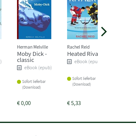
Herman Melville
Rachel Reid
Emily Bro
Moby Dick -
Heated Rivalry
Wuther
classic
Height
)
eBook (epub)
eBook (epub)
eBoo
Sofort lieferbar
Sofort lieferbar
Sofort li
(Download)
(Download)
(Downlo
€
0,00
€
5,33
€
0,00