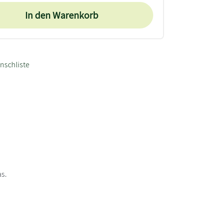
In den Warenkorb
nschliste
as.