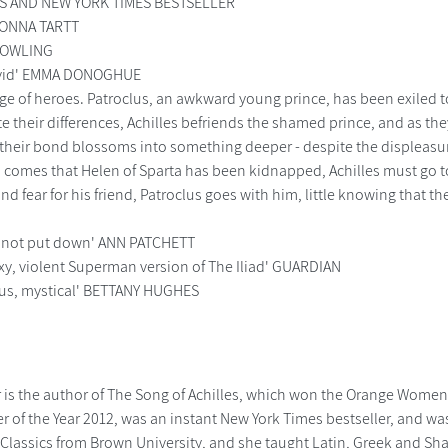
S AND NEW YORK TIMES BESTSELLER
 DONNA TARTT
K ROWLING
vivid' EMMA DONOGHUE
ge of heroes. Patroclus, an awkward young prince, has been exiled to
te their differences, Achilles befriends the shamed prince, and as th
their bond blossoms into something deeper - despite the displeasure
omes that Helen of Sparta has been kidnapped, Achilles must go to wa
d fear for his friend, Patroclus goes with him, little knowing that the
d not put down' ANN PATCHETT
exy, violent Superman version of The Iliad' GUARDIAN
ous, mystical' BETTANY HUGHES
 is the author of The Song of Achilles, which won the Orange Women's 
r of the Year 2012, was an instant New York Times bestseller, and was
 Classics from Brown University, and she taught Latin, Greek and Sha