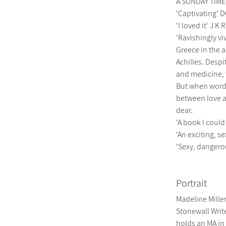
A SUNDAY TIME
'Captivating'
'I loved it' J 
'Ravishingly 
Greece in the a
Achilles. Despi
and medicine, 
But when word c
between love an
dear.
'A book I coul
'An exciting, s
'Sexy, danger
Portrait
Madeline Miller
Stonewall Write
holds an MA in