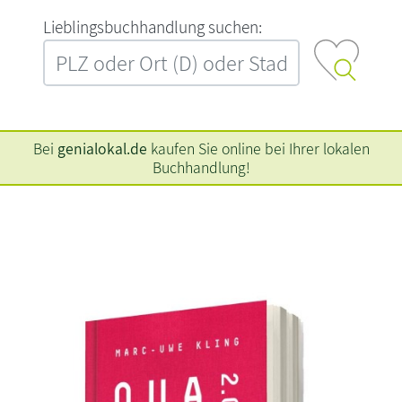
L‍i‍e‍b‍l‍i‍n‍g‍s‍b‍u‍c‍h‍h‍a‍n‍d‍l‍u‍n‍g‍ ‍s‍u‍c‍h‍e‍n‍:‍
Bei
genialokal.de
kaufen Sie online bei Ihrer lokalen
Buchhandlung!