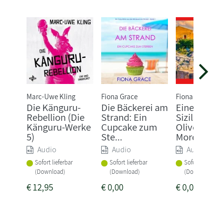
Marc-Uwe Kling
Fiona Grace
Fiona Grace
Die Känguru-
Die Bäckerei am
Eine Villa i
Rebellion (Die
Strand: Ein
Sizilien:
Känguru-Werke
Cupcake zum
Olivenöl u
5)
Ste...
Mord (...
Audio
Audio
Audio
Sofort lieferbar
Sofort lieferbar
Sofort lieferba
(Download)
(Download)
(Download)
€
12,95
€
0,00
€
0,00