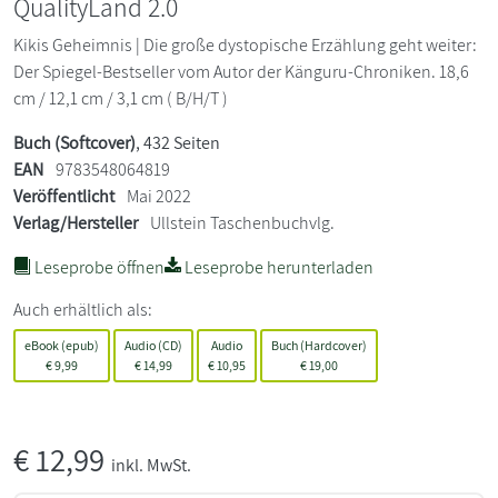
QualityLand 2.0
Kikis Geheimnis | Die große dystopische Erzählung geht weiter:
Der Spiegel-Bestseller vom Autor der Känguru-Chroniken. 18,6
cm / 12,1 cm / 3,1 cm ( B/H/T )
Buch (Softcover)
, 432 Seiten
EAN
9783548064819
Veröffentlicht
Mai 2022
Verlag/Hersteller
Ullstein Taschenbuchvlg.
Leseprobe öffnen
Leseprobe herunterladen
Auch erhältlich als:
eBook (epub)
Audio (CD)
Audio
Buch (Hardcover)
€
9,99
€
14,99
€
10,95
€
19,00
€
12,99
inkl. MwSt.