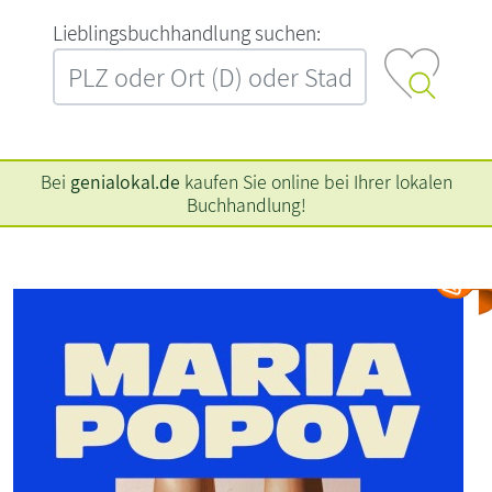
L‍i‍e‍b‍l‍i‍n‍g‍s‍b‍u‍c‍h‍h‍a‍n‍d‍l‍u‍n‍g‍ ‍s‍u‍c‍h‍e‍n‍:‍
Bei
genialokal.de
kaufen Sie online bei Ihrer lokalen
Buchhandlung!