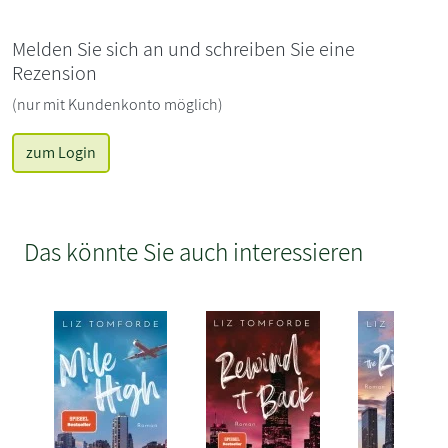
Melden Sie sich an und schreiben Sie eine
Rezension
(nur mit Kundenkonto möglich)
zum Login
Das könnte Sie auch interessieren