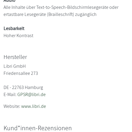
Audio
Alle Inhalte über Text-to-Speech-Bildschirmlesegeräte oder
ertastbare Lesegeräte (Brailleschrift) zugänglich
Lesbarkeit
Hoher Kontrast
Hersteller
Libri GmbH
Friedensallee 273
DE - 22763 Hamburg
E-Mail:
GPSR@libri.de
Website:
www.libri.de
Kund*innen-Rezensionen