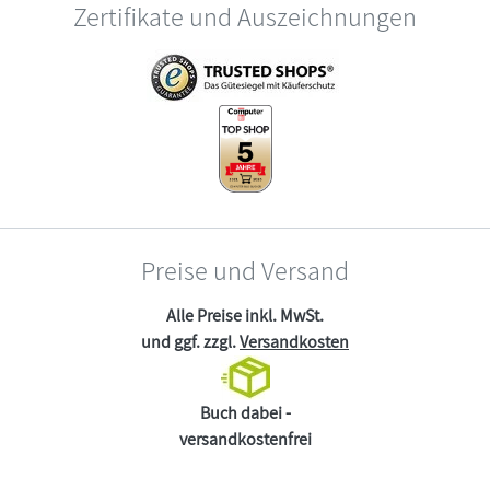
Zertifikate und Auszeichnungen
Preise und Versand
Alle Preise inkl. MwSt.
und ggf. zzgl.
Versandkosten
Buch dabei -
versandkostenfrei