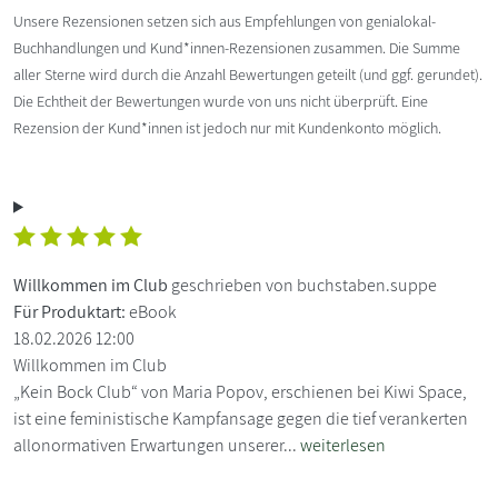
Unsere Rezensionen setzen sich aus Empfehlungen von genialokal-
Buchhandlungen und Kund*innen-Rezensionen zusammen. Die Summe
aller Sterne wird durch die Anzahl Bewertungen geteilt (und ggf. gerundet).
Die Echtheit der Bewertungen wurde von uns nicht überprüft. Eine
Rezension der Kund*innen ist jedoch nur mit Kundenkonto möglich.
Willkommen im Club
geschrieben von buchstaben.suppe
Für Produktart:
eBook
18.02.2026 12:00
Willkommen im Club
„Kein Bock Club“ von Maria Popov, erschienen bei Kiwi Space,
ist eine feministische Kampfansage gegen die tief verankerten
allonormativen Erwartungen unserer...
weiterlesen