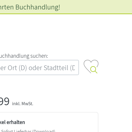
hrten
Buchhandlung!
‍u‍c‍h‍h‍a‍n‍d‍l‍u‍n‍g‍ ‍s‍u‍c‍h‍e‍n‍:‍
,99
inkl. MwSt.
kel erhalten
Sofort Lieferbar (Download)