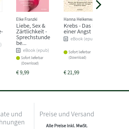
Elke Franzki
Hanna Heikenwälder
Anne Flec
Liebe, Sex &
Krebs - Das Ende
Energy
e-
Zärtlichkeit -
einer Angst
eBoo
Sprechstunde
eBook (epub)
be...
)
Sofort li
eBook (epub)
Sofort lieferbar
(Downlo
(Download)
Sofort lieferbar
(Download)
€
9,99
€
21,99
€
12,99
kate und
Preise und Versand
chnungen
Alle Preise inkl. MwSt.