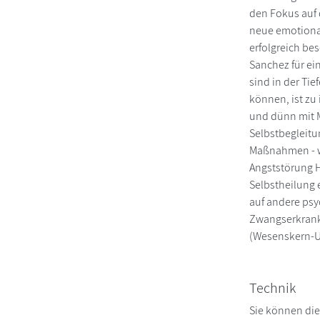
den Fokus auf d
neue emotional
erfolgreich be
Sanchez für ei
sind in der Ti
können, ist zu
und dünn mit 
Selbstbegleitu
Maßnahmen - w
Angststörung H
Selbstheilung 
auf andere ps
Zwangserkrank
(Wesenskern-Un
Technik
Sie können die