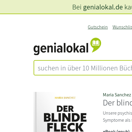
Bei
genialokal.de
kau
Gutschein
Wunschli
Maria Sanchez
Der blin
Unsere psychi
Symptome als s
eBook (epub)
,