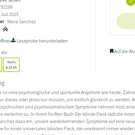
792199
Juli 2025
ler
Maria Sanchez
ffnen
Leseprobe herunterladen
Auf die Wu
 als:
Audio
€
24,99
ng
s so viele psychologische und spirituelle Angebote wie heute. Zah
nur dieses oder jenes tun müssen, um endlich glücklich zu werden. A
e psychischen und psychosomatischen Symptome nehmen trotz eine
 weiterhin zu. In ihrem fünften Buch Der blinde Fleck lädt die re
Sanchez dazu ein, unsere wiederkehrenden Symptome auf eine neue
nne für einen universalen blinden Fleck, der unerkannt immer wieder 