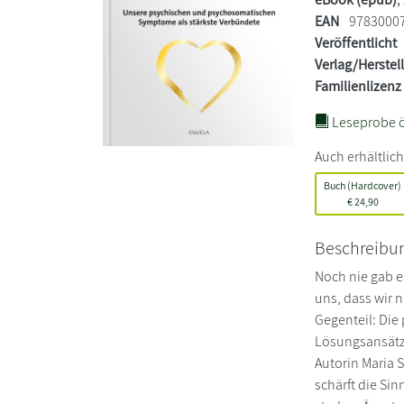
EAN
9783000
Veröffentlicht
Verlag/Herstel
Familienlizenz
Leseprobe ö
Auch erhältlich
Buch (Hardcover)
€
24,90
Beschreibu
Noch nie gab e
uns, dass wir 
Gegenteil: Di
Lösungsansätze
Autorin Maria 
schärft die Si