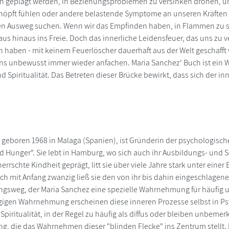
n geplagt werden, in Beziehungsproblemen zu versinken drohen, un
höpft fühlen oder andere belastende Symptome an unseren Kräften zeh
en Ausweg suchen. Wenn wir das Empfinden haben, in Flammen zu st
s hinaus ins Freie. Doch das innerliche Leidensfeuer, das uns zu v
en haben - mit keinem Feuerlöscher dauerhaft aus der Welt geschafft 
ns unbewusst immer wieder anfachen. Maria Sanchez' Buch ist ein W
d Spiritualität. Das Betreten dieser Brücke bewirkt, dass sich der
 geboren 1968 in Malaga (Spanien), ist Gründerin der psychologisc
 Hunger". Sie lebt in Hamburg, wo sich auch ihr Ausbildungs- und 
rrschte Kindheit geprägt, litt sie über viele Jahre stark unter eine
mit Anfang zwanzig ließ sie den von ihr bis dahin eingeschlagen
lungsweg, der Maria Sanchez eine spezielle Wahrnehmung für häufig 
gigen Wahrnehmung erscheinen diese inneren Prozesse selbst in Ps
Spiritualität, in der Regel zu häufig als diffus oder bleiben unbeme
ng, die das Wahrnehmen dieser "blinden Flecke" ins Zentrum stellt.