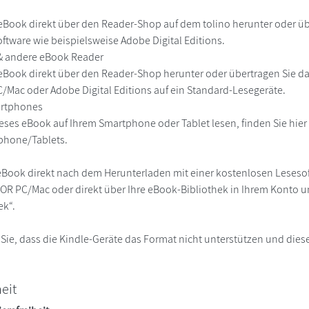
r
eBook direkt über den Reader-Shop auf dem tolino herunter oder übe
ftware wie beispielsweise Adobe Digital Editions.
 & andere eBook Reader
eBook direkt über den Reader-Shop herunter oder übertragen Sie d
Mac oder Adobe Digital Editions auf ein Standard-Lesegeräte.
martphones
eses eBook auf Ihrem Smartphone oder Tablet lesen, finden Sie hie
phone/Tablets.
eBook direkt nach dem Herunterladen mit einer kostenlosen Lesesoft
R PC/Mac oder direkt über Ihre eBook-Bibliothek in Ihrem Konto un
ek“.
 Sie, dass die Kindle-Geräte das Format nicht unterstützen und diese
heit