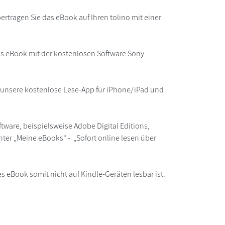
rtragen Sie das eBook auf Ihren tolino mit einer
as eBook mit der kostenlosen Software Sony
r unsere kostenlose Lese-App für iPhone/iPad und
ware, beispielsweise Adobe Digital Editions,
ter „Meine eBooks“ - „Sofort online lesen über
s eBook somit nicht auf Kindle-Geräten lesbar ist.