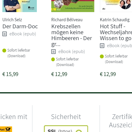
Ulrich Selz
Richard Béliveau
Katrin Schaudig
Der Darm-Doc
Krebszellen
Hot Stuff -
mögen keine
Wechseljahr
eBook (epub)
Himbeeren - Der
Wissen to go
gr...
eBook (epub
Sofort lieferbar
eBook (epub)
(Download)
Sofort lieferbar
Sofort lieferbar
(Download)
(Download)
€
15,99
€
12,99
€
12,99
hicken mit
Sicherheit
Zertifi
Auszei