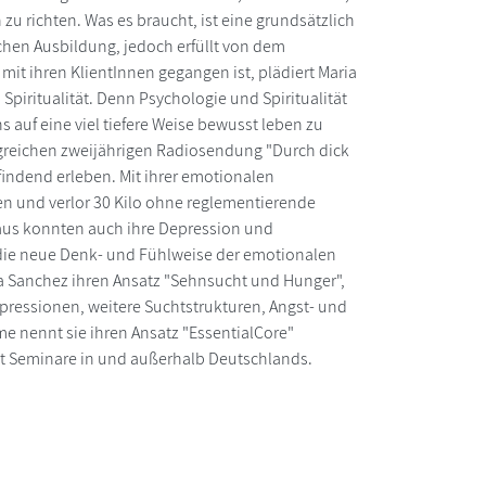
zu richten. Was es braucht, ist eine grundsätzlich
chen Ausbildung, jedoch erfüllt von dem
it ihren KlientInnen gegangen ist, plädiert Maria
piritualität. Denn Psychologie und Spiritualität
 auf eine viel tiefere Weise bewusst leben zu
folgreichen zweijährigen Radiosendung "Durch dick
ndend erleben. Mit ihrer emotionalen
en und verlor 30 Kilo ohne reglementierende
aus konnten auch ihre Depression und
e die neue Denk- und Fühlweise der emotionalen
a Sanchez ihren Ansatz "Sehnsucht und Hunger",
ressionen, weitere Suchtstrukturen, Angst- und
nennt sie ihren Ansatz "EssentialCore"
bt Seminare in und außerhalb Deutschlands.