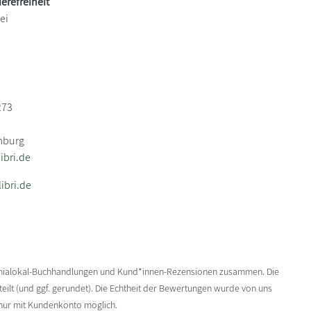
ierefreiheit
ei
273
mburg
bri.de
ibri.de
enialokal-Buchhandlungen und Kund*innen-Rezensionen zusammen. Die
ilt (und ggf. gerundet). Die Echtheit der Bewertungen wurde von uns
 nur mit Kundenkonto möglich.