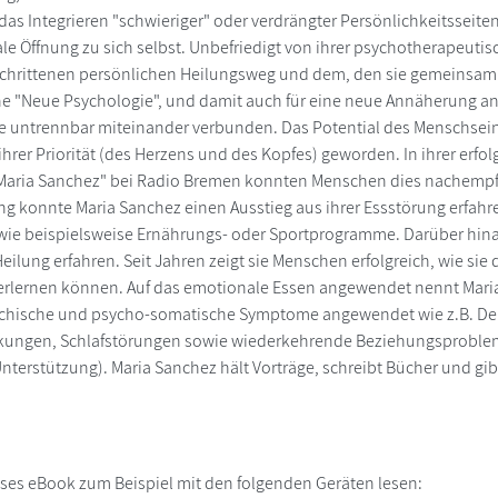
as Integrieren "schwieriger" oder verdrängter Persönlichkeitsseiten 
e Öffnung zu sich selbst. Unbefriedigt von ihrer psychotherapeutis
schrittenen persönlichen Heilungsweg und dem, den sie gemeinsam m
ne "Neue Psychologie", und damit auch für eine neue Annäherung an S
efe untrennbar miteinander verbunden. Das Potential des Menschseins
 ihrer Priorität (des Herzens und des Kopfes) geworden. In ihrer er
Maria Sanchez" bei Radio Bremen konnten Menschen dies nachempfi
ng konnte Maria Sanchez einen Ausstieg aus ihrer Essstörung erfahr
ie beispielsweise Ernährungs- oder Sportprogramme. Darüber hin
eilung erfahren. Seit Jahren zeigt sie Menschen erfolgreich, wie si
erlernen können. Auf das emotionale Essen angewendet nennt Mari
ychische und psycho-somatische Symptome angewendet wie z.B. Dep
ungen, Schlafstörungen sowie wiederkehrende Beziehungsprobleme 
terstützung). Maria Sanchez hält Vorträge, schreibt Bücher und gi
ses eBook zum Beispiel mit den folgenden Geräten lesen: