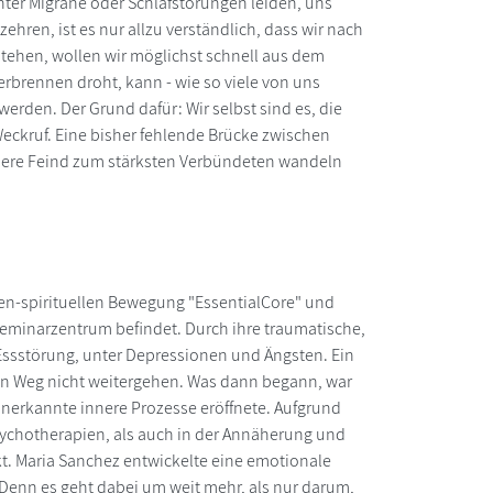
ter Migräne oder Schlafstörungen leiden, uns
ren, ist es nur allzu verständlich, dass wir nach
ehen, wollen wir möglichst schnell aus dem
erbrennen droht, kann - wie so viele von uns
werden. Der Grund dafür: Wir selbst sind es, die
eckruf. Eine bisher fehlende Brücke zwischen
 innere Feind zum stärksten Verbündeten wandeln
hen-spirituellen Bewegung "EssentialCore" und
Seminarzentrum befindet. Durch ihre traumatische,
r Essstörung, unter Depressionen und Ängsten. Ein
en Weg nicht weitergehen. Was dann begann, war
unerkannte innere Prozesse eröffnete. Aufgrund
ychotherapien, als auch in der Annäherung und
rkt. Maria Sanchez entwickelte eine emotionale
 Denn es geht dabei um weit mehr, als nur darum,