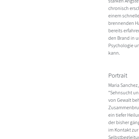
starken Ängste
chronisch ersc
einem schnell
brennenden Hau
bereits erfahr
den Brand in u
Psychologie un
kann.
Portrait
Maria Sanchez,
"Sehnsucht und
von Gewalt behe
Zusammenbruch 
ein tiefer Hei
der bisher gän
im Kontakt zur 
Selbstbegleitu