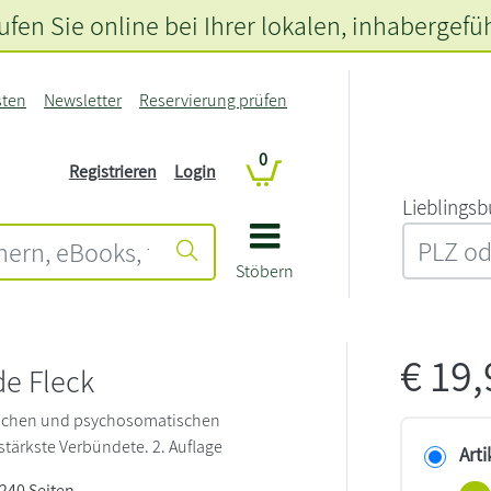
fen Sie online bei Ihrer lokalen
, inhabergefü
sten
Newsletter
Reservierung prüfen
0
Registrieren
Login
L‍i‍e‍b‍l‍i‍n‍g‍s‍b
Stöbern
€
19
de Fleck
schen und psychosomatischen
tärkste Verbündete. 2. Auflage
Arti
 240 Seiten