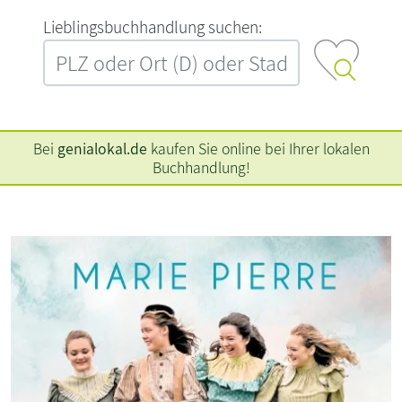
L‍i‍e‍b‍l‍i‍n‍g‍s‍b‍u‍c‍h‍h‍a‍n‍d‍l‍u‍n‍g‍ ‍s‍u‍c‍h‍e‍n‍:‍
Bei
genialokal.de
kaufen Sie online bei Ihrer lokalen
Buchhandlung!