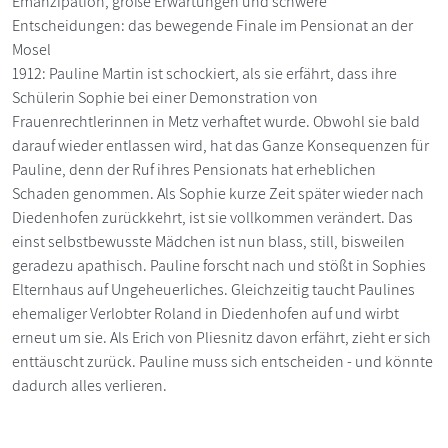
Emanzipation, große Erwartungen und schwere
Entscheidungen: das bewegende Finale im Pensionat an der
Mosel
1912: Pauline Martin ist schockiert, als sie erfährt, dass ihre
Schülerin Sophie bei einer Demonstration von
Frauenrechtlerinnen in Metz verhaftet wurde. Obwohl sie bald
darauf wieder entlassen wird, hat das Ganze Konsequenzen für
Pauline, denn der Ruf ihres Pensionats hat erheblichen
Schaden genommen. Als Sophie kurze Zeit später wieder nach
Diedenhofen zurückkehrt, ist sie vollkommen verändert. Das
einst selbstbewusste Mädchen ist nun blass, still, bisweilen
geradezu apathisch. Pauline forscht nach und stößt in Sophies
Elternhaus auf Ungeheuerliches. Gleichzeitig taucht Paulines
ehemaliger Verlobter Roland in Diedenhofen auf und wirbt
erneut um sie. Als Erich von Pliesnitz davon erfährt, zieht er sich
enttäuscht zurück. Pauline muss sich entscheiden - und könnte
dadurch alles verlieren.