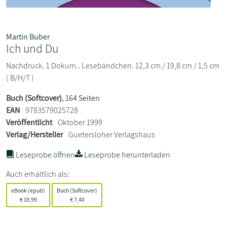
Martin Buber
Ich und Du
Nachdruck. 1 Dokum.. Lesebändchen. 12,3 cm / 19,8 cm / 1,5 cm
( B/H/T )
Buch (Softcover)
, 164 Seiten
EAN
9783579025728
Veröffentlicht
Oktober 1999
Verlag/Hersteller
Guetersloher Verlagshaus
Leseprobe öffnen
Leseprobe herunterladen
Auch erhältlich als:
eBook (epub)
Buch (Softcover)
€
19,99
€
7,40