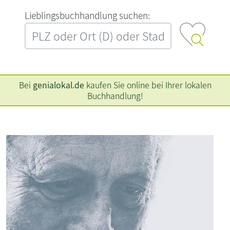
L‍i‍e‍b‍l‍i‍n‍g‍s‍b‍u‍c‍h‍h‍a‍n‍d‍l‍u‍n‍g‍ ‍s‍u‍c‍h‍e‍n‍:‍
Bei
genialokal.de
kaufen Sie online bei Ihrer lokalen
Buchhandlung!