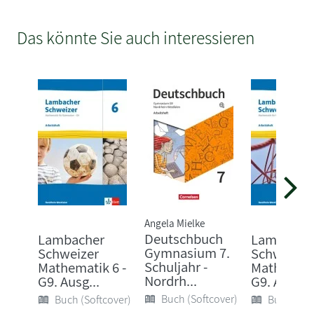
Das könnte Sie auch interessieren
Angela Mielke
Deutschbuch
Lambacher
Lambache
Gymnasium 7.
Schweizer
Schweizer
Schuljahr -
Mathematik 6 -
Mathematik
Nordrh...
G9. Ausg...
G9. Arbe...
Buch (Softcover)
Buch (Softcover)
Buch (Sof