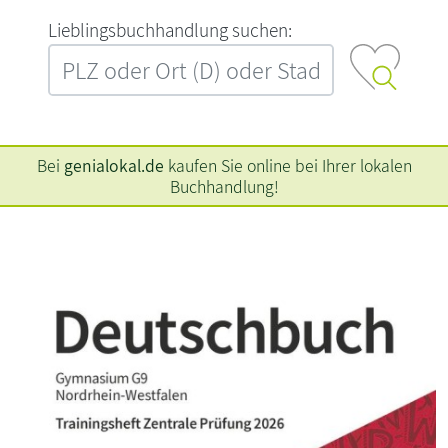
L‍i‍e‍b‍l‍i‍n‍g‍s‍b‍u‍c‍h‍h‍a‍n‍d‍l‍u‍n‍g‍ ‍s‍u‍c‍h‍e‍n‍:‍
Bei
genialokal.de
kaufen Sie online bei Ihrer lokalen
Buchhandlung!