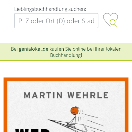
L‍i‍e‍b‍l‍i‍n‍g‍s‍b‍u‍c‍h‍h‍a‍n‍d‍l‍u‍n‍g‍ ‍s‍u‍c‍h‍e‍n‍:‍
Bei
genialokal.de
kaufen Sie online bei Ihrer lokalen
Buchhandlung!