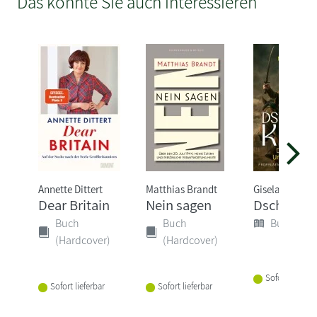
Das könnte Sie auch interessieren
Annette Dittert
Matthias Brandt
Gisela Graich
Dear Britain
Nein sagen
Dschingis
Buch
Buch
Buch (Sof
(Hardcover)
(Hardcover)
Sofort lieferba
Sofort lieferbar
Sofort lieferbar