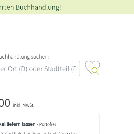
hrten
Buchhandlung!
‍u‍c‍h‍h‍a‍n‍d‍l‍u‍n‍g‍ ‍s‍u‍c‍h‍e‍n‍:‍
,00
inkl. MwSt.
kel liefern lassen
- Portofrei
Sofort lieferbar
(Versand mit Deutscher