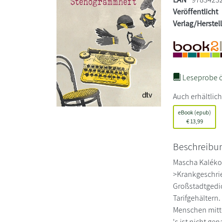
Veröffentlicht
Verlag/Herstel
Leseprobe ö
Auch erhältlich
eBook (epub)
€
13,99
Beschreibu
Mascha Kalékos
>Krankgeschrie
Großstadtgedi
Tarifgehältern.
Menschen mitte
's ist nicht g