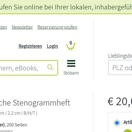
fen Sie online bei Ihrer lokalen
, inhabergefü
sten
Newsletter
Reservierung prüfen
0
Registrieren
Login
L‍i‍e‍b‍l‍i‍n‍g‍s‍b
Stöbern
o
€
20
ische Stenogrammheft
cm / 2,2 cm ( B/H/T )
Arti
er)
, 200 Seiten
280983