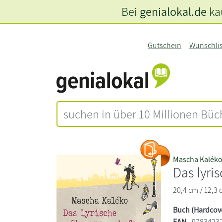
Bei
genialokal.de
kau
Gutschein
Wunschli
Mascha Kalék
Das lyr
20,4 cm / 12,3 
Buch (Hardcov
EAN
9783423