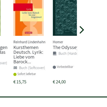
Reinhard Lindenhahn
Homer
Rainer Ma
ugen
Kursthemen
The Odyssey
Als du 
das
Deutsch. Lyrik:
gefunde
Buch (Hardcover)
Liebe vom
Die sch
Barock...
over)
Buch 
Vorbestellbar
Buch (Softcover)
Sofort li
Sofort lieferbar
€
15,75
€
24,00
€
5,00