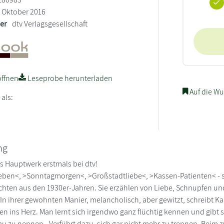
Oktober 2016
ler
dtv Verlagsgesellschaft
ffnen
Leseprobe herunterladen
Auf die Wu
 als:
ng
 Hauptwerk erstmals bei dtv!
ben<, >Sonntagmorgen<, >Großstadtliebe<, >Kassen-Patienten< - so
chten aus den 1930er-Jahren. Sie erzählen von Liebe, Schnupfen u
 In ihrer gewohnten Manier, melancholisch, aber gewitzt, schreibt Kalé
n ins Herz. Man lernt sich irgendwo ganz flüchtig kennen und gibt 
enau zu nennen - Verführt dazu, sich gar nicht mehr zu trennen. Beim