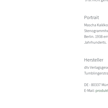
Portrait
Mascha Kaléko,
Stenogrammheft
Berlin. 1938 em
Jahrhunderts.
Hersteller
dtv Verlagsgese
Tumblingerstr
DE - 80337 Mü
E-Mail:
produkt