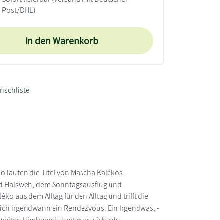
Post/DHL)
In den Warenkorb
nschliste
 lauten die Titel von Mascha Kalékos
nd Halsweh, dem Sonntagsausflug und
ko aus dem Alltag für den Alltag und trifft die
sich irgendwann ein Rendezvous. Ein Irgendwas, -
 zweiten Himbeereis sagt man sich >du