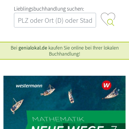
L‍i‍e‍b‍l‍i‍n‍g‍s‍b‍u‍c‍h‍h‍a‍n‍d‍l‍u‍n‍g‍ ‍s‍u‍c‍h‍e‍n‍:‍
Bei
genialokal.de
kaufen Sie online bei Ihrer lokalen
Buchhandlung!