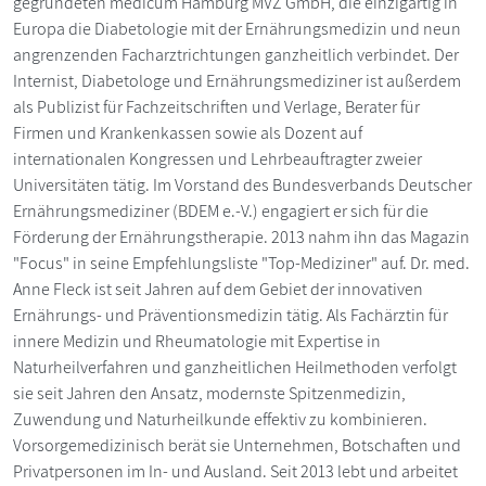
gegründeten medicum Hamburg MVZ GmbH, die einzigartig in
Europa die Diabetologie mit der Ernährungsmedizin und neun
angrenzenden Facharztrichtungen ganzheitlich verbindet. Der
Inter­nist, Diabetologe und Ernährungsmediziner ist außer­dem
als Publizist für Fachzeitschriften und Verlage, ­Berater für
Firmen und Krankenkassen sowie als Dozent auf
internationalen Kongressen und Lehrbeauftragter zweier
Universitäten tätig. Im Vorstand des Bundesverbands Deutscher
Ernährungsmediziner (BDEM e.-V.) engagiert er sich für die
Förderung der Ernährungstherapie. 2013 nahm ihn das Magazin
"Focus" in seine Empfehlungsliste "Top-Mediziner" auf. Dr. med.
Anne Fleck ist seit Jahren auf dem Gebiet der innovativen
Ernährungs- und Präventionsmedizin tätig. Als Fachärztin für
innere Medizin und Rheumatologie mit Expertise in
Naturheilverfahren und ganzheitlichen Heilmethoden verfolgt
sie seit Jahren den Ansatz, modernste Spitzenmedizin,
Zuwendung und Naturheilkunde effektiv zu kombinieren.
Vorsorgemedizinisch berät sie Unternehmen, Botschaften und
Privatpersonen im In- und Ausland. Seit 2013 lebt und arbeitet