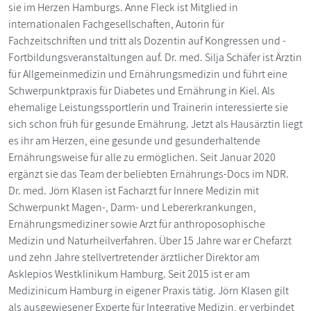
sie im Herzen Hamburgs. Anne Fleck ist Mitglied in
internationalen Fachgesellschaften, Autorin für
Fachzeitschriften und tritt als Dozentin auf Kongressen und ­
Fortbildungsveranstaltungen auf. Dr. med. Silja Schäfer ist Ärztin
für Allgemeinmedizin und Ernährungsmedizin und führt eine
Schwerpunktpraxis für Diabetes und Ernährung in Kiel. Als
ehemalige Leistungssportlerin und Trainerin interessierte sie
sich schon früh für gesunde Ernährung. Jetzt als Hausärztin liegt
es ihr am Herzen, eine gesunde und gesunderhaltende
Ernährungsweise für alle zu ermöglichen. Seit Januar 2020
ergänzt sie das Team der beliebten Ernährungs-Docs im NDR.
Dr. med. Jörn Klasen ist Facharzt für Innere Medizin mit
Schwerpunkt Magen-, Darm- und Lebererkrankungen,
Ernährungsmediziner sowie Arzt für anthroposophische
Medizin und Naturheilverfahren. Über 15 Jahre war er Chefarzt
und zehn Jahre stellvertretender ärztlicher Direktor am
Asklepios Westklinikum Hamburg. Seit 2015 ist er am
Medizinicum Hamburg in eigener Praxis tätig. Jörn Klasen gilt
als ausgewiesener Experte für Integrative Medizin, er verbindet