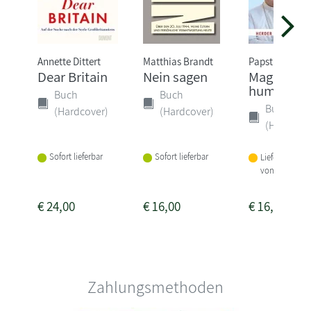
Annette Dittert
Matthias Brandt
Papst Leo XIV.
Dear Britain
Nein sagen
Magnifica
humanita
Buch
Buch
Buch
(Hardcover)
(Hardcover)
(Hardcove
Sofort lieferbar
Sofort lieferbar
Lieferbar inne
von 1-2 Woch
€
24,00
€
16,00
€
16,00
Zahlungsmethoden