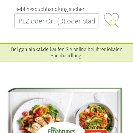
L‍i‍e‍b‍l‍i‍n‍g‍s‍b‍u‍c‍h‍h‍a‍n‍d‍l‍u‍n‍g‍ ‍s‍u‍c‍h‍e‍n‍:‍
Bei
genialokal.de
kaufen Sie online bei Ihrer lokalen
Buchhandlung!