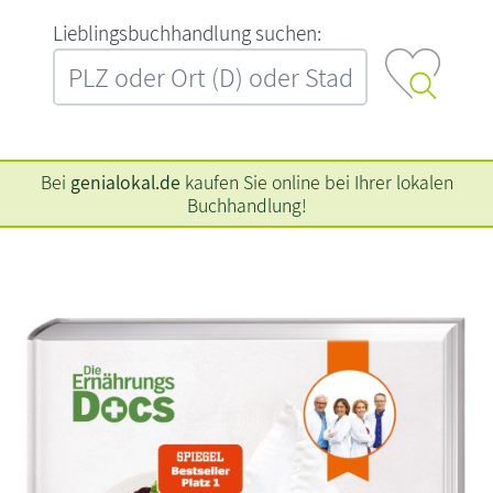
L‍i‍e‍b‍l‍i‍n‍g‍s‍b‍u‍c‍h‍h‍a‍n‍d‍l‍u‍n‍g‍ ‍s‍u‍c‍h‍e‍n‍:‍
Bei
genialokal.de
kaufen Sie online bei Ihrer lokalen
Buchhandlung!