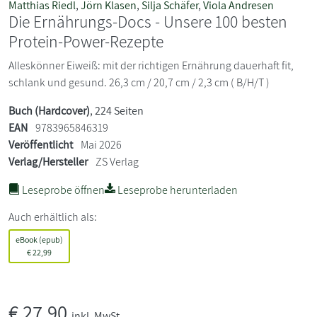
Matthias Riedl
,
Jörn Klasen
,
Silja Schäfer
,
Viola Andresen
Die Ernährungs-Docs - Unsere 100 besten
Protein-Power-Rezepte
Alleskönner Eiweiß: mit der richtigen Ernährung dauerhaft fit,
schlank und gesund. 26,3 cm / 20,7 cm / 2,3 cm ( B/H/T )
Buch (Hardcover)
, 224 Seiten
EAN
9783965846319
Veröffentlicht
Mai 2026
Verlag/Hersteller
ZS Verlag
Leseprobe öffnen
Leseprobe herunterladen
Auch erhältlich als:
eBook (epub)
€
22,99
€
27,90
inkl. MwSt.