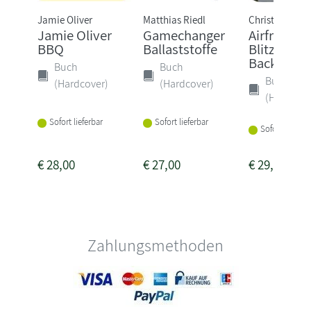
Jamie Oliver
Matthias Riedl
Christian Hen
Jamie Oliver
Gamechanger
Airfryer-
BBQ
Ballaststoffe
Blitzrezep
Backen
Buch
Buch
Buch
(Hardcover)
(Hardcover)
(Hardcove
Sofort lieferbar
Sofort lieferbar
Sofort lieferba
€
28,00
€
27,00
€
29,95
Zahlungsmethoden