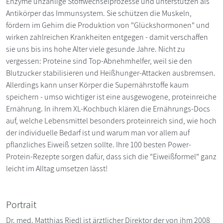
Enzyme unzählige Stoffwechselprozesse und unterstützen als
Antikörper das Immunsystem. Sie schützen die Muskeln,
fördern im Gehirn die Produktion von "Glückshormonen" und
wirken zahlreichen Krankheiten entgegen - damit verschaffen
sie uns bis ins hohe Alter viele gesunde Jahre. Nicht zu
vergessen: Proteine sind Top-Abnehmhelfer, weil sie den
Blutzucker stabilisieren und Heißhunger-Attacken ausbremsen.
Allerdings kann unser Körper die Supernährstoffe kaum
speichern - umso wichtiger ist eine ausgewogene, proteinreiche
Ernährung. In ihrem XL-Kochbuch klären die Ernährungs-Docs
auf, welche Lebensmittel besonders proteinreich sind, wie hoch
der individuelle Bedarf ist und warum man vor allem auf
pflanzliches Eiweiß setzen sollte. Ihre 100 besten Power-
Protein-Rezepte sorgen dafür, dass sich die "Eiweißformel" ganz
leicht im Alltag umsetzen lässt!
Portrait
Dr. med. Matthias Riedl ist ärztlicher Direktor der von ihm 2008