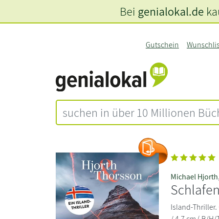
Bei
genialokal.de
kau
Gutschein
Wunschli
Michael Hjorth
Schlafe
Island-Thriller.
/ 4,7 cm ( B/H/T