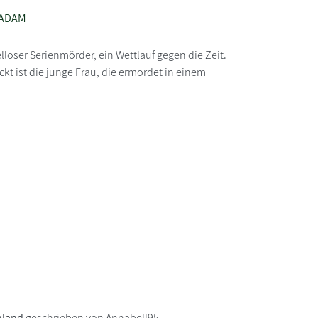
 ADAM
lloser Serienmörder, ein Wettlauf gegen die Zeit.
ckt ist die junge Frau, die ermordet in einem
hland
geschrieben von Annabell95