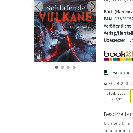
Zurück
Weiter
Buch (Hardcov
EAN
9783805
Veröffentlicht
Verlag/Herstel
Übersetzer
Üb
Leseprobe ö
Auch erhältlich
eBook (epub)
€
17,99
Beschreibu
Die neue Islan
Serienmörder, e