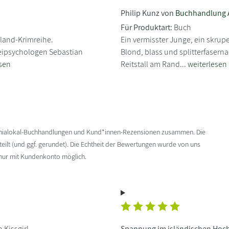
Philip Kunz von
Buchhandlung
Für Produktart:
Buch
sland-Krimreihe.
Ein vermisster Junge, ein skrupe
zeipsychologen Sebastian
Blond, blass und splitterfaserna
sen
Reitstall am Rand...
weiterlesen
enialokal-Buchhandlungen und Kund*innen-Rezensionen zusammen. Die
ilt (und ggf. gerundet). Die Echtheit der Bewertungen wurde von uns
 nur mit Kundenkonto möglich.
 Kissgirl
Spannung im isländischen Hoc