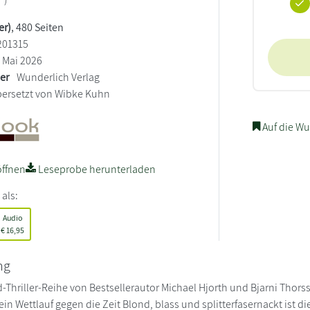
er)
, 480 Seiten
201315
Mai 2026
ler
Wunderlich Verlag
ersetzt von Wibke Kuhn
Auf die Wu
ffnen
Leseprobe herunterladen
 als:
Audio
€
16,95
ng
d-Thriller-Reihe von Bestsellerautor Michael Hjorth und Bjarni Thors
in Wettlauf gegen die Zeit Blond, blass und splitterfasernackt ist di