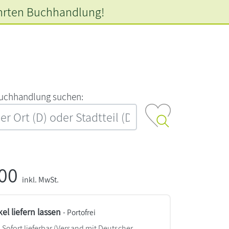
hrten
Buchhandlung!
‍u‍c‍h‍h‍a‍n‍d‍l‍u‍n‍g‍ ‍s‍u‍c‍h‍e‍n‍:‍
,00
inkl. MwSt.
kel liefern lassen
- Portofrei
Sofort lieferbar
(Versand mit Deutscher