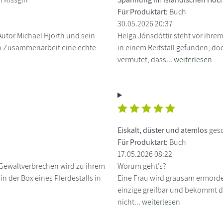
Für Produktart:
Buch
30.05.2026 20:37
utor Michael Hjorth und sein
Helga Jónsdóttir steht vor ihrem
ten Zusammenarbeit eine echte
in einem Reitstall gefunden, do
vermutet, dass...
weiterlesen
Eiskalt, düster und atemlos
gesc
Für Produktart:
Buch
17.05.2026 08:22
r Gewaltverbrechen wird zu ihrem
Worum geht’s?
in der Box eines Pferdestalls in
Eine Frau wird grausam ermordet
einzige greifbar und bekommt da
nicht...
weiterlesen