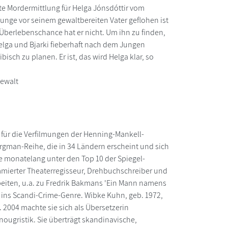
rste Mordermittlung für Helga Jónsdóttir vom
Junge vor seinem gewaltbereiten Vater geflohen ist
 Überlebenschance hat er nicht. Um ihn zu finden,
Helga und Bjarki fieberhaft nach dem Jungen
isch zu planen. Er ist, das wird Helga klar, so
gewalt
 für die Verfilmungen der Henning-Mankell-
gman-Reihe, die in 34 Ländern erscheint und sich
de monatelang unter den Top 10 der Spiegel-
nommierter Theaterregisseur, Drehbuchschreiber und
rbeiten, u.a. zu Fredrik Bakmans 'Ein Mann namens
itt ins Scandi-Crime-Genre. Wibke Kuhn, geb. 1972,
 2004 machte sie sich als Übersetzerin
ougristik. Sie überträgt skandinavische,