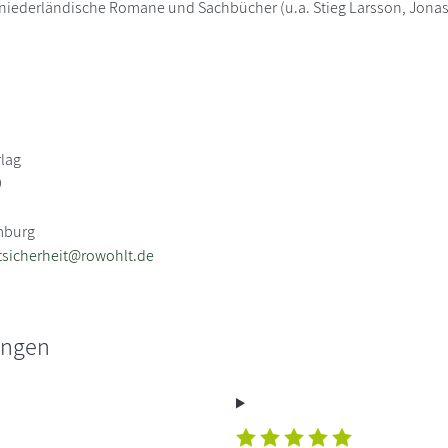
 niederländische Romane und Sachbücher (u.a. Stieg Larsson, Jona
rlag
9
mburg
sicherheit@rowohlt.de
ungen