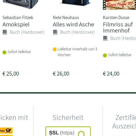
Sebastian Fitzek
Nele Neuhaus
Karsten Dusse
Amokspiel
Alles wird Asche
Filmriss auf
Immenhof
Buch (Hardcover)
Buch (Hardcover)
Buch (Hardc
Lieferbar innerhalb von 3
Sofort lieferbar
Wochen
Sofort lieferbar
€
25,00
€
26,00
€
24,00
hicken mit
Sicherheit
Zertifi
Auszei