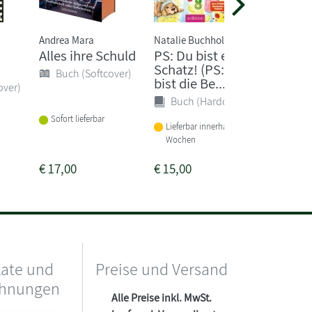
Andrea Mara
Natalie Buchholz
Rebecca Y
Alles ihre Schuld
PS: Du bist ein
Thresh
Schatz! (PS: Du
Flamm
Buch (Softcover)
bist die Be...
over)
Buch 
Buch (Hardcover)
Sofort lieferbar
Vorbeste
Lieferbar innerhalb von 3
Wochen
€
17,00
€
15,00
€
28,00
kate und
Preise und Versand
chnungen
Alle Preise inkl. MwSt.