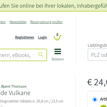
fen Sie online bei Ihrer lokalen
, inhabergefü
sten
Newsletter
Reservierung prüfen
0
Registrieren
Login
L‍i‍e‍b‍l‍i‍n‍g‍s‍b
Stöbern
€
24
,
Bjarni Thorsson
nde Vulkane
Arti
 Originaltitel: Våldets ö. 20,8 cm / 13,5 cm
 )