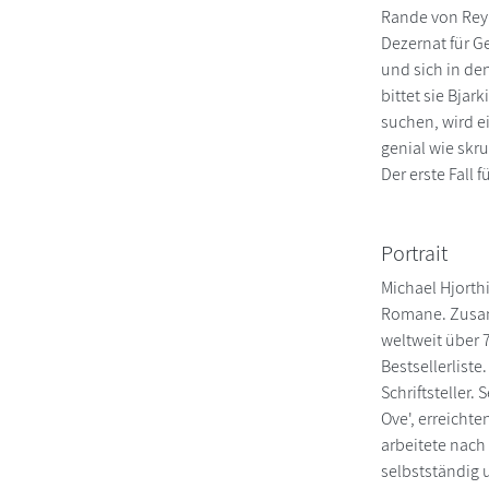
Rande von Reykj
Dezernat für G
und sich in de
bittet sie Bja
suchen, wird ei
genial wie skru
Der erste Fall 
Portrait
Michael Hjorth
Romane. Zusamm
weltweit über 
Bestsellerlist
Schriftsteller
Ove', erreichte
arbeitete nach
selbstständig 