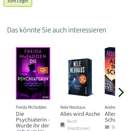
zum Login
Das könnte Sie auch interessieren
Freida McFadden
Nele Neuhaus
Andrea Mara
Die
Alles wird Asche
Alles ihre
Psychiaterin -
Schuld
Buch
Wurde ihr der
Buch (Sof
(Hardcover)