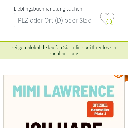
L‍i‍e‍b‍l‍i‍n‍g‍s‍b‍u‍c‍h‍h‍a‍n‍d‍l‍u‍n‍g‍ ‍s‍u‍c‍h‍e‍n‍:‍
Bei
genialokal.de
kaufen Sie online bei Ihrer lokalen
Buchhandlung!