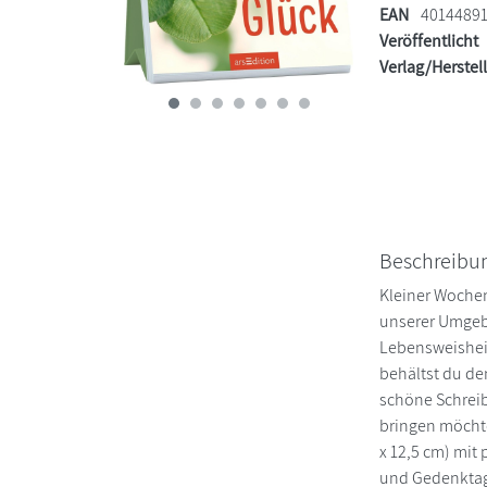
EAN
4014489
Veröffentlicht
Verlag/Herstel
Beschreibu
Kleiner Wochen
unserer Umgebu
Lebensweishei
behältst du de
schöne Schreib
bringen möchte
x 12,5 cm) mit 
und Gedenktage