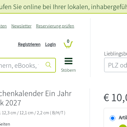
fen Sie online bei Ihrer lokalen
, inhabergefü
sten
Newsletter
Reservierung prüfen
0
Registrieren
Login
L‍i‍e‍b‍l‍i‍n‍g‍s‍b
Stöbern
chenkalender Ein Jahr
€
10
ck 2027
. 12,3 cm / 12,1 cm / 2,2 cm ( B/H/T )
Arti
Seiten