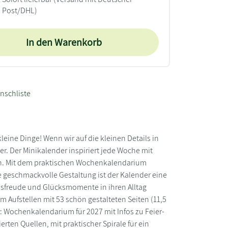
Post/DHL)
In den Warenkorb
nschliste
ine Dinge! Wenn wir auf die kleinen Details in
r. Der Minikalender inspiriert jede Woche mit
en. Mit dem praktischen Wochenkalendarium
e geschmackvolle Gestaltung ist der Kalender eine
nsfreude und Glücksmomente in ihren Alltag
m Aufstellen mit 53 schön gestalteten Seiten (11,5
ck: Wochenkalendarium für 2027 mit Infos zu Feier-
ten Quellen, mit praktischer Spirale für ein