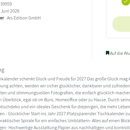
139959
Juni 2026
ler
Ars Edition GmbH
Auf die Wu
ng
kalender schenkt Glück und Freude für 2027 Das große Glück mag kle
ng achten, werden wir sicher glücklicher, dankbarer und zufriedene
ten und stimmungsvollen Fotografien, die einfach glücklich mach
n Überblick, egal ob im Büro, Homeoffice oder zu Hause. Durch sein
tischdeko und ein ideales Geschenk für diejenigen, die mehr Lebe
n.- Glücklicher Start ins Jahr 2027:Platzsparender Tischkalender zu
praktischer Spirale für ein einfaches Umblättern- Alles auf einen Bli
n- Hochwertige Ausstattung:Papier aus nachhaltigen und kontrollier