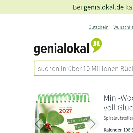
Bei
genialokal.de
kau
Gutschein
Wunschli
Mini-Wo
voll Glü
Spiralaufsteller
Zurück
Weiter
Kalender
, 108 