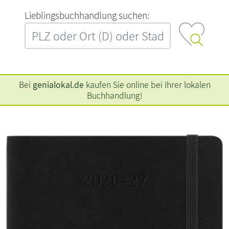
L‍i‍e‍b‍l‍i‍n‍g‍s‍b‍u‍c‍h‍h‍a‍n‍d‍l‍u‍n‍g‍ ‍s‍u‍c‍h‍e‍n‍:‍
Bei
genialokal.de
kaufen Sie online bei Ihrer lokalen
Buchhandlung!