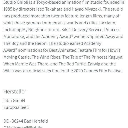
Studio Ghibli is a Tokyo-based animation film studio founded in
1985 by directors Isao Takahata and Hayao Miyazaki. The studio
has produced more than twenty feature-length films, many of
which have garnered numerous awards and critical acclaim,
including My Neighbor Totoro, Kiki’s Delivery Service, Princess
Mononoke, and the Academy Award® winners Spirited Away and
The Boy and the Heron. The studio earned Academy
Award® nominations for Best Animated Feature Film for Howl’s
Moving Castle, The Wind Rises, The Tale of The Princess Kaguya,
When Marnie Was There, and The Red Turtle. Earwig and the
Witch was an official selection for the 2020 Cannes Film Festival.
Hersteller
Libri GmbH
Europaallee 1
DE - 36244 Bad Hersfeld
E-Mail:
gpsr@libri.de