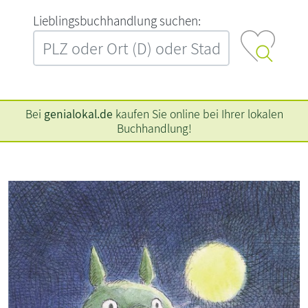
L‍i‍e‍b‍l‍i‍n‍g‍s‍b‍u‍c‍h‍h‍a‍n‍d‍l‍u‍n‍g‍ ‍s‍u‍c‍h‍e‍n‍:‍
Bei
genialokal.de
kaufen Sie online bei Ihrer lokalen
Buchhandlung!