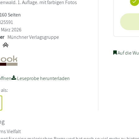
enwald. 1. Auflage. mit farbigen Fotos
 160 Seiten
325591
März 2026
ler
Münchner Verlagsgruppe
Auf die Wu
ffnen
Leseprobe herunterladen
 als:
ng
ns Vielfalt
annt für seine malerischen Berge und hat noch so viel mehr zu biet