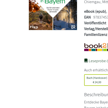
Chiemgau, Mitt
eBook (epub)
,
EAN
9783745
Veröffentlicht
Verlag/Herstel
Familienlizenz
Leseprobe ö
Auch erhältlich
Buch (Hardcover)
€
24,00
Beschreibu
Entdecke Bayer
Bayern ist bek