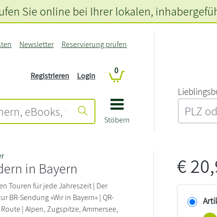
fen Sie online bei Ihrer lokalen
, inhabergefü
sten
Newsletter
Reservierung prüfen
0
Registrieren
Login
L‍i‍e‍b‍l‍i‍n‍g‍s‍b
Stöbern
er
€
20
ern in Bayern
n Touren für jede Jahreszeit | Der
ur BR-Sendung »Wir in Bayern« | QR-
Arti
 Route | Alpen, Zugspitze, Ammersee,