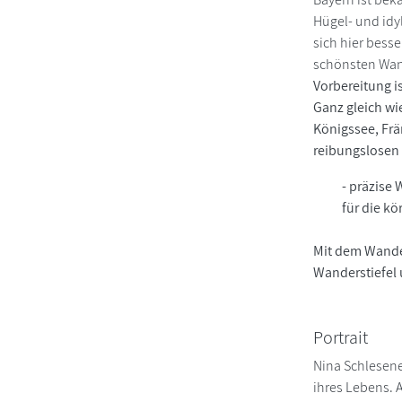
Hügel- und idy
sich hier besse
schönsten Wan
Vorbereitung i
Ganz gleich wi
Königssee, Frän
reibungslosen
- präzise
für die kö
Mit dem Wander
Wanderstiefel 
Portrait
Nina Schlesene
ihres Lebens. A