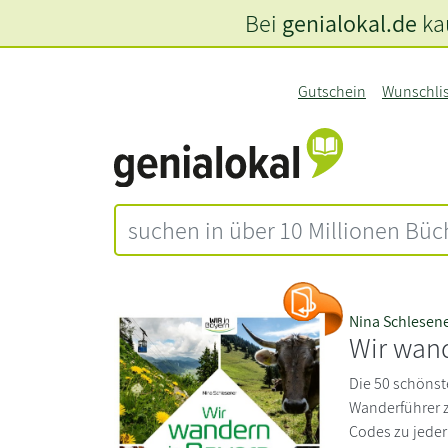
Bei
genialokal.de
kau
Gutschein
Wunschli
Nina Schlesen
Wir wand
Die 50 schönste
Wanderführer z
Codes zu jeder