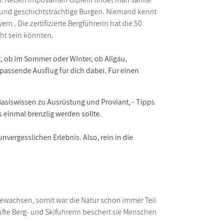
en und geschichtsträchtige Burgen. Niemand kennt
n . Die zertifizierte Bergführerin hat die 50
ht sein könnten.
st, ob im Sommer oder Winter, ob Allgäu,
 passende Ausflug für dich dabei. Für einen
 Basiswissen zu Ausrüstung und Proviant, - Tipps
s einmal brenzlig werden sollte.
rgesslichen Erlebnis. Also, rein in die
gewachsen, somit war die Natur schon immer Teil
prüfte Berg- und Skiführerin beschert sie Menschen