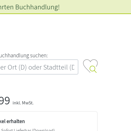
hrten
Buchhandlung!
‍u‍c‍h‍h‍a‍n‍d‍l‍u‍n‍g‍ ‍s‍u‍c‍h‍e‍n‍:‍
,99
inkl. MwSt.
kel erhalten
Sofort Lieferbar (Download)