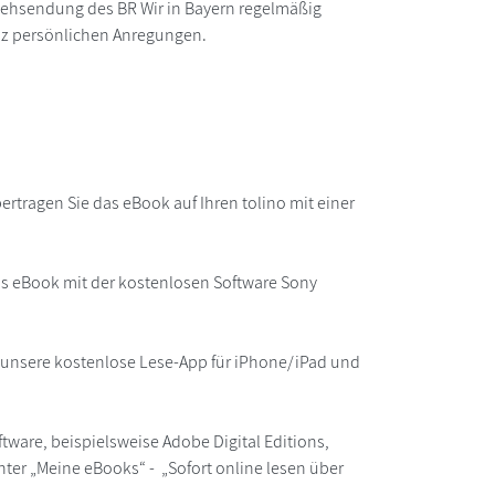
nsehsendung des BR Wir in Bayern regelmäßig
nz persönlichen Anregungen.
rtragen Sie das eBook auf Ihren tolino mit einer
as eBook mit der kostenlosen Software Sony
r unsere kostenlose Lese-App für iPhone/iPad und
ware, beispielsweise Adobe Digital Editions,
ter „Meine eBooks“ - „Sofort online lesen über