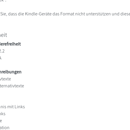
 Sie, dass die Kindle-Geräte das Format nicht unterstützen und diese
heit
ierefreiheit
2.2
A
chreibungen
vtexte
ternativtexte
hnis mit Links
nks
e
ation