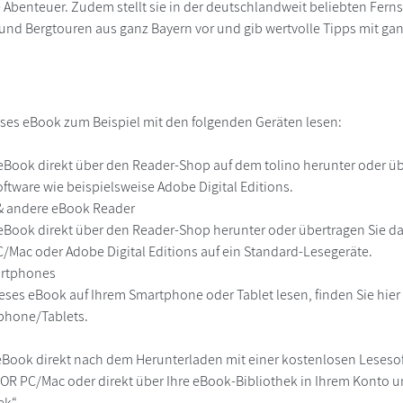
 Abenteuer. Zudem stellt sie in der deutschlandweit beliebten Fer
d Bergtouren aus ganz Bayern vor und gib wertvolle Tipps mit ga
ses eBook zum Beispiel mit den folgenden Geräten lesen:
r
eBook direkt über den Reader-Shop auf dem tolino herunter oder übe
ftware wie beispielsweise Adobe Digital Editions.
 & andere eBook Reader
eBook direkt über den Reader-Shop herunter oder übertragen Sie d
Mac oder Adobe Digital Editions auf ein Standard-Lesegeräte.
martphones
eses eBook auf Ihrem Smartphone oder Tablet lesen, finden Sie hie
phone/Tablets.
eBook direkt nach dem Herunterladen mit einer kostenlosen Lesesoft
R PC/Mac oder direkt über Ihre eBook-Bibliothek in Ihrem Konto un
ek“.