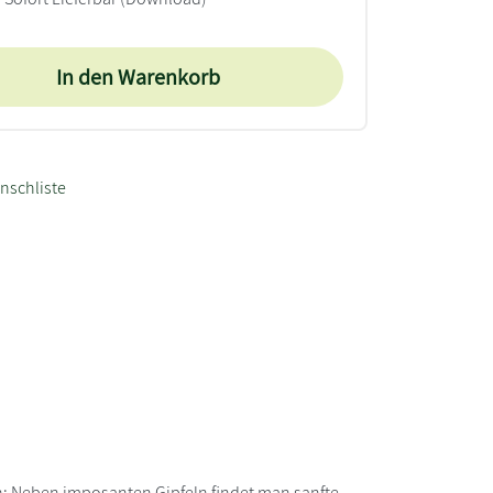
In den Warenkorb
nschliste
en: Neben imposanten Gipfeln findet man sanfte