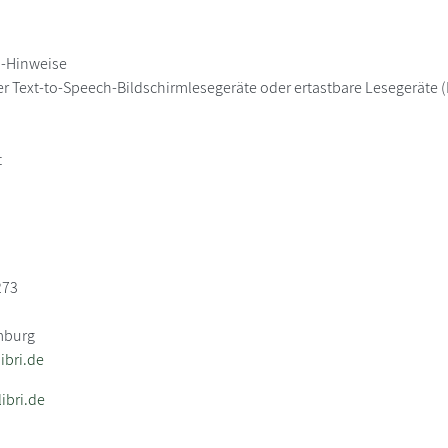
h-Hinweise
er Text-to-Speech-Bildschirmlesegeräte oder ertastbare Lesegeräte (B
t
273
mburg
bri.de
ibri.de