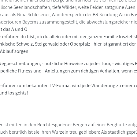
llische Seenlandschaften, tiefe Wälder, weite Felder, sattgrüne Au
r aus als Nina Schlesener, Wanderexpertin der BR-Sendung Wir in Bayer
dertouren Bayerns zusammengestellt, die abwechslungsreicher nic
st das A und O
e erfahren du bist, ob du allein oder mit der ganzen Familie loszieh
kische Schweiz, Steigerwald oder Oberpfalz - hier ist garantiert der
 Ablauf sorgen
 Wegbeschreibungen, - nützliche Hinweise zu jeder Tour, - wichtiges
rperliche Fitness und - Anleitungen zum richtigen Verhalten, wenn e
führer zum bekannten TV-Format wird jede Wanderung zu einem unve
und los gehts!
r ist mitten in den Berchtesgadener Bergen auf einer Berghütte auf
uch beruflich ist sie ihren Wurzeln treu geblieben: Als staatlich ge