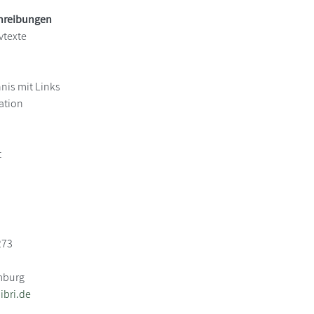
chreibungen
vtexte
hnis mit Links
ation
t
273
mburg
bri.de