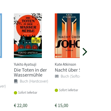
Yukito Ayatsuji
Kate Atkinson
Christian 
Die Toten in der
Nacht über Soho
Rabens
Wassermühle
Buch (Softcover)
Buch 
Buch (Hardcover)
ver)
Sofort lieferbar
Sofort li
Sofort lieferbar
€
22,00
€
15,00
€
14,00