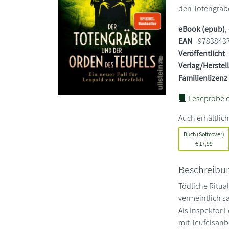
den Totengräber
eBook (epub)
,
EAN
9783843
Veröffentlicht
Verlag/Herstel
Familienlizenz
Leseprobe ö
Auch erhältlich
Buch (Softcover)
€
17,99
Beschreibu
Tödliche Ritua
vermeintlich s
Als Inspektor L
mit Teufelsanb