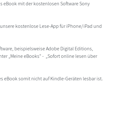
as eBook mit der kostenlosen Software Sony
r unsere kostenlose Lese-App für iPhone/iPad und
ware, beispielsweise Adobe Digital Editions,
ter „Meine eBooks“ - „Sofort online lesen über
s eBook somit nicht auf Kindle-Geräten lesbar ist.