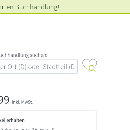
hrten
Buchhandlung!
‍u‍c‍h‍h‍a‍n‍d‍l‍u‍n‍g‍ ‍s‍u‍c‍h‍e‍n‍:‍
,99
inkl. MwSt.
kel erhalten
Sofort Lieferbar (Download)