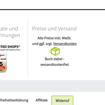
kate und
Preise und Versand
chnungen
Alle Preise inkl. MwSt.
und ggf. zzgl.
Versandkosten
Buch dabei -
versandkostenfrei
efreiheitserklärung
Affiliate
Widerruf