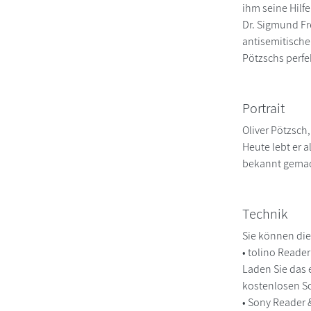
ihm seine Hilf
Dr. Sigmund Fre
antisemitische
Pötzschs perfe
Portrait
Oliver Pötzsch
Heute lebt er 
bekannt gemach
Technik
Sie können die
• tolino Reade
Laden Sie das 
kostenlosen So
• Sony Reader