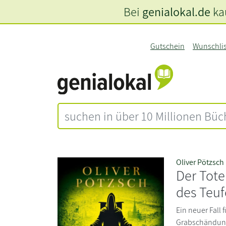
Bei
genialokal.de
kau
Gutschein
Wunschli
Oliver Pötzsch
Der Tote
des Teuf
Ein neuer Fall 
Grabschändung