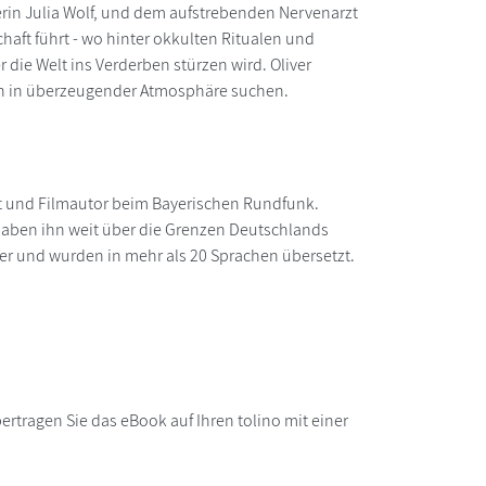
erin Julia Wolf, und dem aufstrebenden Nervenarzt
chaft führt - wo hinter okkulten Ritualen und
die Welt ins Verderben stürzen wird. Oliver
ngen in überzeugender Atmosphäre suchen.
st und Filmautor beim Bayerischen Rundfunk.
 haben ihn weit über die Grenzen Deutschlands
er und wurden in mehr als 20 Sprachen übersetzt.
rtragen Sie das eBook auf Ihren tolino mit einer