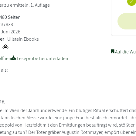
 zu ermitteln. 1. Auflage
 480 Seiten
737838
Juni 2026
ler
Ullstein Ebooks
Auf die Wu
ffnen
Leseprobe herunterladen
 als:
ng
le im Wien der Jahrhundertwende Ein blutiges Ritual erschüttert da
atanistischen Messe wurde eine junge Frau bestialisch ermordet - i
eopold von Herzfeldt mit den Ermittlungen beauftragt wird, stößt er 
etung zu tun? Der Totengräber Augustin Rothmayer, empört über ei