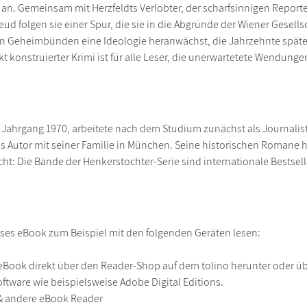
e an. Gemeinsam mit Herzfeldts Verlobter, der scharfsinnigen Report
ud folgen sie einer Spur, die sie in die Abgründe der Wiener Gesells
n Geheimbünden eine Ideologie heranwächst, die Jahrzehnte später 
kt konstruierter Krimi ist für alle Leser, die unerwartetete Wendu
, Jahrgang 1970, arbeitete nach dem Studium zunächst als Journali
als Autor mit seiner Familie in München. Seine historischen Romane
t: Die Bände der Henkerstochter-Serie sind internationale Bestsell
ses eBook zum Beispiel mit den folgenden Geräten lesen:
r
eBook direkt über den Reader-Shop auf dem tolino herunter oder übe
ftware wie beispielsweise Adobe Digital Editions.
 & andere eBook Reader