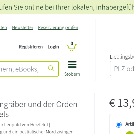
fen Sie online bei Ihrer lokalen
, inhabergefü
sten
Newsletter
Reservierung prüfen
0
Registrieren
Login
L‍i‍e‍b‍l‍i‍n‍g‍s‍b
Stöbern
€
13
ngräber und der Orden
els
Arti
für Leopold von Herzfeldt |
 und ein bestialischer Mord zwingen