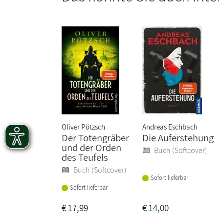
Oliver Pötzsch
Andreas Eschbach
Der Totengräber
Die Auferstehung
und der Orden
Buch (Softcover)
des Teufels
Buch (Softcover)
Sofort lieferbar
Sofort lieferbar
€
17,99
€
14,00