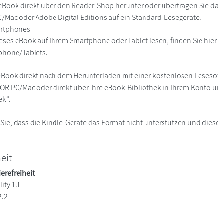
eBook direkt über den Reader-Shop herunter oder übertragen Sie d
Mac oder Adobe Digital Editions auf ein Standard-Lesegeräte.
martphones
eses eBook auf Ihrem Smartphone oder Tablet lesen, finden Sie hie
phone/Tablets.
eBook direkt nach dem Herunterladen mit einer kostenlosen Lesesoft
R PC/Mac oder direkt über Ihre eBook-Bibliothek in Ihrem Konto un
ek“.
 Sie, dass die Kindle-Geräte das Format nicht unterstützen und diese
heit
ierefreiheit
ity 1.1
2.2