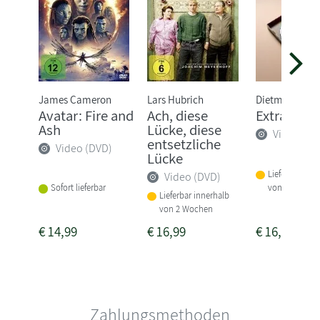
James Cameron
Lars Hubrich
Dietmar Jaco
Avatar: Fire and
Ach, diese
Extrawurs
Ash
Lücke, diese
Video (DV
entsetzliche
Video (DVD)
Lücke
Lieferbar inne
Video (DVD)
von 3 Woche
Sofort lieferbar
Lieferbar innerhalb
von 2 Wochen
€
14,99
€
16,99
€
16,99
Zahlungsmethoden