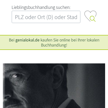
L‍i‍e‍b‍l‍i‍n‍g‍s‍b‍u‍c‍h‍h‍a‍n‍d‍l‍u‍n‍g‍ ‍s‍u‍c‍h‍e‍n‍:‍
Bei
genialokal.de
kaufen Sie online bei Ihrer lokalen
Buchhandlung!