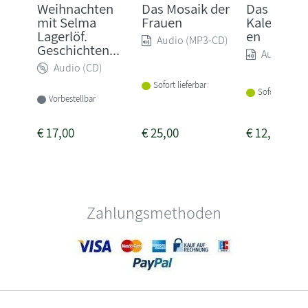
Weihnachten
Das Mosaik der
Das
mit Selma
Frauen
Kalender
Lagerlöf.
en
Audio (MP3-CD)
Geschichten...
Audio (MP
Audio (CD)
Sofort lieferbar
Sofort lieferba
Vorbestellbar
€
17,00
€
25,00
€
12,00
Zahlungsmethoden