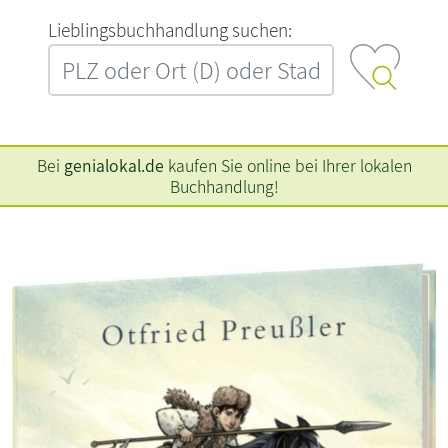
L‍i‍e‍b‍l‍i‍n‍g‍s‍b‍u‍c‍h‍h‍a‍n‍d‍l‍u‍n‍g‍ ‍s‍u‍c‍h‍e‍n‍:‍
Bei
genialokal.de
kaufen Sie online bei Ihrer lokalen
Buchhandlung!