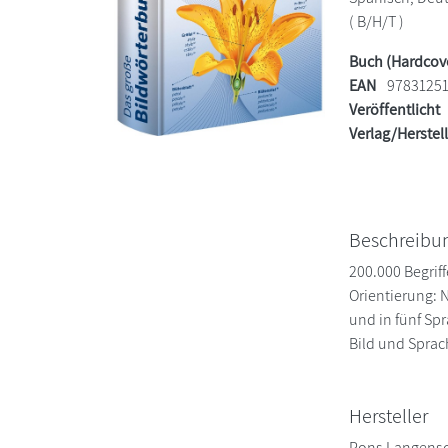
( B/H/T )
Buch (Hardcov
EAN
9783125
Veröffentlicht
Verlag/Herstel
Beschreibu
200.000 Begriff
Orientierung: 
und in fünf Spr
Bild und Sprac
Hersteller
Pons Langens