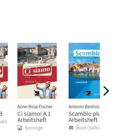
Anne-Rose Fischer
Antonio Bentivoglio
B
Ci siamo! A 1
Scambio plus 2
PONS
Arbeitsheft
Arbeitsheft
Kompa
ver)
uch Pl
Sonstige
Buch (Softcover)
Italien