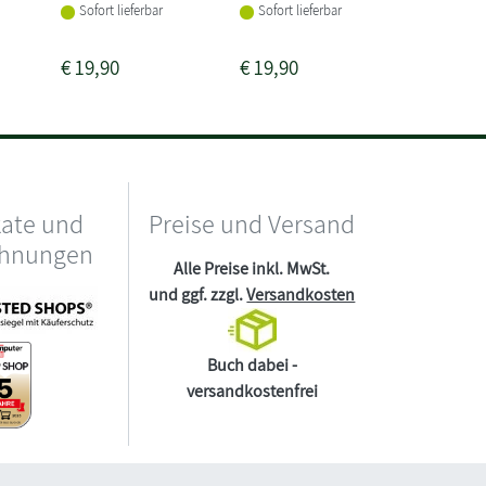
Buch 
Sofort lieferbar
Sofort lieferbar
Vorbeste
€
19,90
€
19,90
€
32,95
kate und
Preise und Versand
chnungen
Alle Preise inkl. MwSt.
und ggf. zzgl.
Versandkosten
Buch dabei -
versandkostenfrei