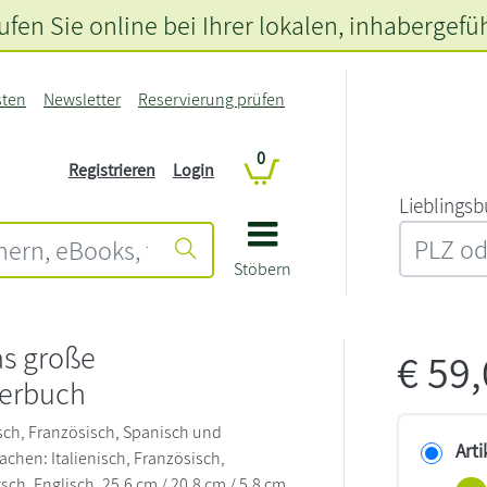
fen Sie online bei Ihrer lokalen
, inhabergefü
sten
Newsletter
Reservierung prüfen
0
Registrieren
Login
L‍i‍e‍b‍l‍i‍n‍g‍s‍b
Stöbern
s große
€
59
terbuch
sch, Französisch, Spanisch und
Arti
rachen: Italienisch, Französisch,
ch, Englisch. 25,6 cm / 20,8 cm / 5,8 cm