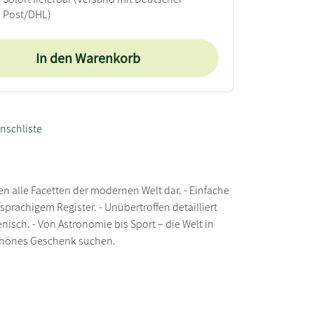
Post/DHL)
In den Warenkorb
nschliste
len alle Facetten der modernen Welt dar. - Einfache
rachigem Register. - Unübertroffen detailliert
nisch. - Von Astronomie bis Sport – die Welt in
 schönes Geschenk suchen.