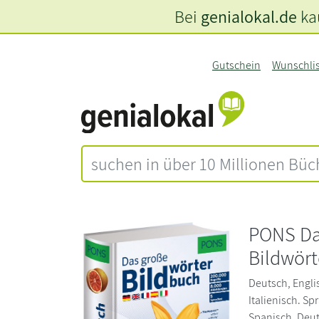
Bei
genialokal.de
kau
Gutschein
Wunschli
PONS Da
Bildwör
Deutsch, Engli
Italienisch. Sp
Spanisch, Deuts