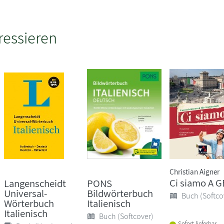
ressieren
Christian Aigner
Ci siamo A G
Langenscheidt
PONS
Universal-
Bildwörterbuch
Buch (Softco
Wörterbuch
Italienisch
Italienisch
Buch (Softcover)
Sofort lieferbar