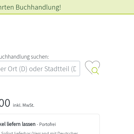
hrten
Buchhandlung!
‍u‍c‍h‍h‍a‍n‍d‍l‍u‍n‍g‍ ‍s‍u‍c‍h‍e‍n‍:‍
,00
inkl. MwSt.
kel liefern lassen
- Portofrei
Sofort lieferbar
(Versand mit Deutscher