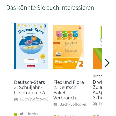
Das könnte Sie auch interessieren
Ulrich Deters
D wie Deut
Deutsch-Stars
Flex und Flora
Zu allen
3. Schuljahr -
2. Deutsch.
Ausgaben 
Lesetraining A...
Paket.
Schulj...
Verbrauch...
Buch (Softcover)
Buch (Sof
Buch (Softcover)
Sofort lieferbar