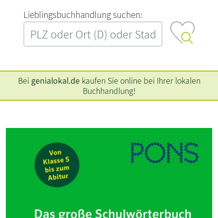
L‍i‍e‍b‍l‍i‍n‍g‍s‍b‍u‍c‍h‍h‍a‍n‍d‍l‍u‍n‍g‍ ‍s‍u‍c‍h‍e‍n‍:‍
Bei
genialokal.de
kaufen Sie online bei Ihrer lokalen
Buchhandlung!