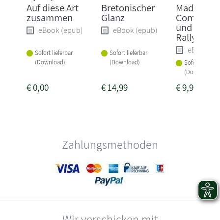
Auf diese Art
Bretonischer
Madame l
zusammen
Glanz
Commissa
und die tö
eBook (epub)
eBook (epub)
Rallye
eBook (e
Sofort lieferbar
Sofort lieferbar
(Download)
(Download)
Sofort lieferba
(Download)
€
0,00
€
14,99
€
9,99
Zahlungsmethoden
Wir verschicken mit