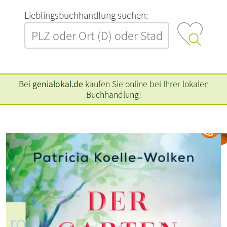
L‍i‍e‍b‍l‍i‍n‍g‍s‍b‍u‍c‍h‍h‍a‍n‍d‍l‍u‍n‍g‍ ‍s‍u‍c‍h‍e‍n‍:‍
Bei
genialokal.de
kaufen Sie online bei Ihrer lokalen
Buchhandlung!