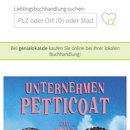
L‍i‍e‍b‍l‍i‍n‍g‍s‍b‍u‍c‍h‍h‍a‍n‍d‍l‍u‍n‍g‍ ‍s‍u‍c‍h‍e‍n‍:‍
Bei
genialokal.de
kaufen Sie online bei Ihrer lokalen
Buchhandlung!