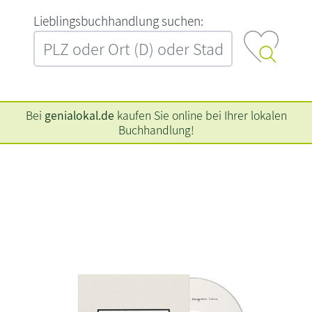
L‍i‍e‍b‍l‍i‍n‍g‍s‍b‍u‍c‍h‍h‍a‍n‍d‍l‍u‍n‍g‍ ‍s‍u‍c‍h‍e‍n‍:‍
Bei
genialokal.de
kaufen Sie online bei Ihrer lokalen
Buchhandlung!