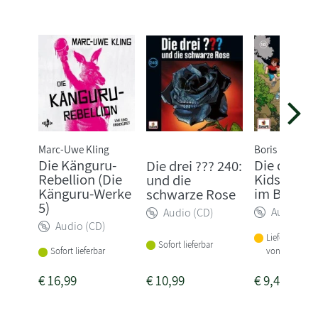
Marc-Uwe Kling
Boris Pfeiffer
Die Känguru-
Die drei ??
Die drei ??? 240:
Rebellion (Die
Kids 103: 
und die
Känguru-Werke
im Bike-Pa
schwarze Rose
5)
Audio (CD
Audio (CD)
Audio (CD)
Lieferbar inne
Sofort lieferbar
von 1-2 Woch
Sofort lieferbar
€
16,99
€
10,99
€
9,49