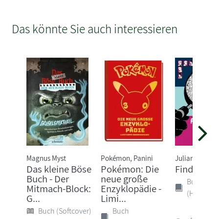
Das könnte Sie auch interessieren
Magnus Myst
Pokémon, Panini
Julian Press
Das kleine Böse
Pokémon: Die
Finde den 
Buch - Der
neue große
Buch
Mitmach-Block:
Enzyklopädie -
(Hardcove
G...
Limi...
Buch (Softcover)
Buch