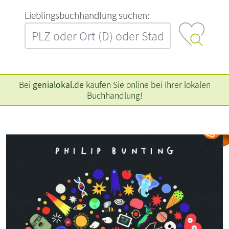
L‍i‍e‍b‍l‍i‍n‍g‍s‍b‍u‍c‍h‍h‍a‍n‍d‍l‍u‍n‍g‍ ‍s‍u‍c‍h‍e‍n‍:‍
Bei
genialokal.de
kaufen Sie online bei Ihrer lokalen
Buchhandlung!