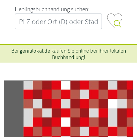
L‍i‍e‍b‍l‍i‍n‍g‍s‍b‍u‍c‍h‍h‍a‍n‍d‍l‍u‍n‍g‍ ‍s‍u‍c‍h‍e‍n‍:‍
Bei
genialokal.de
kaufen Sie online bei Ihrer lokalen
Buchhandlung!