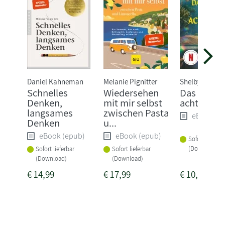
Daniel Kahneman
Melanie Pignitter
Shelby van Pel
Schnelles
Wiedersehen
Das Glück 
Denken,
mit mir selbst
acht Arme
langsames
zwischen Pasta
eBook (e
Denken
u...
eBook (epub)
eBook (epub)
Sofort lieferba
(Download)
Sofort lieferbar
Sofort lieferbar
(Download)
(Download)
€
14,99
€
17,99
€
10,99