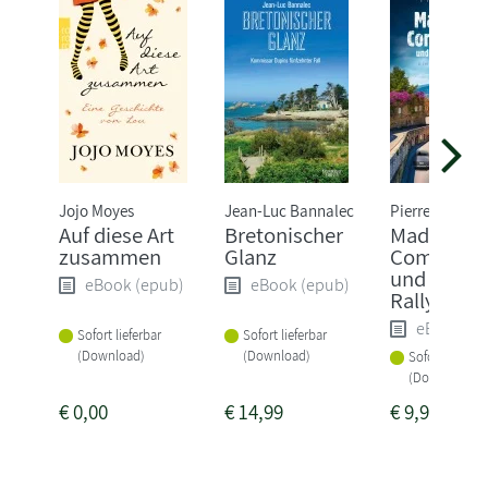
Jojo Moyes
Jean-Luc Bannalec
Pierre Martin
Auf diese Art
Bretonischer
Madame l
zusammen
Glanz
Commissa
und die tö
eBook (epub)
eBook (epub)
Rallye
eBook (e
Sofort lieferbar
Sofort lieferbar
(Download)
(Download)
Sofort lieferba
(Download)
€
0,00
€
14,99
€
9,99