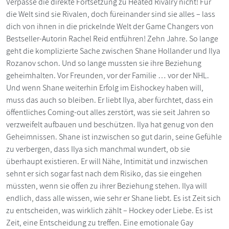
Verpasse die direkte Fortsetzung zu Heated Rivalry nicht! Für
die Welt sind sie Rivalen, doch füreinander sind sie alles – lass
dich von ihnen in die prickelnde Welt der Game Changers von
Bestseller-Autorin Rachel Reid entführen! Zehn Jahre. So lange
geht die komplizierte Sache zwischen Shane Hollander und Ilya
Rozanov schon. Und so lange mussten sie ihre Beziehung
geheimhalten. Vor Freunden, vor der Familie … vor der NHL.
Und wenn Shane weiterhin Erfolg im Eishockey haben will,
muss das auch so bleiben. Er liebt Ilya, aber fürchtet, dass ein
öffentliches Coming-out alles zerstört, was sie seit Jahren so
verzweifelt aufbauen und beschützen. Ilya hat genug von den
Geheimnissen. Shane ist inzwischen so gut darin, seine Gefühle
zu verbergen, dass Ilya sich manchmal wundert, ob sie
überhaupt existieren. Er will Nähe, Intimität und inzwischen
sehnt er sich sogar fast nach dem Risiko, das sie eingehen
müssten, wenn sie offen zu ihrer Beziehung stehen. Ilya will
endlich, dass alle wissen, wie sehr er Shane liebt. Es ist Zeit sich
zu entscheiden, was wirklich zählt – Hockey oder Liebe. Es ist
Zeit, eine Entscheidung zu treffen. Eine emotionale Gay