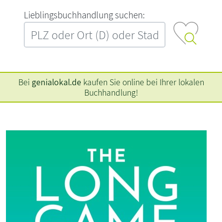
L‍i‍e‍b‍l‍i‍n‍g‍s‍b‍u‍c‍h‍h‍a‍n‍d‍l‍u‍n‍g‍ ‍s‍u‍c‍h‍e‍n‍:‍
Bei
genialokal.de
kaufen Sie online bei Ihrer lokalen
Buchhandlung!