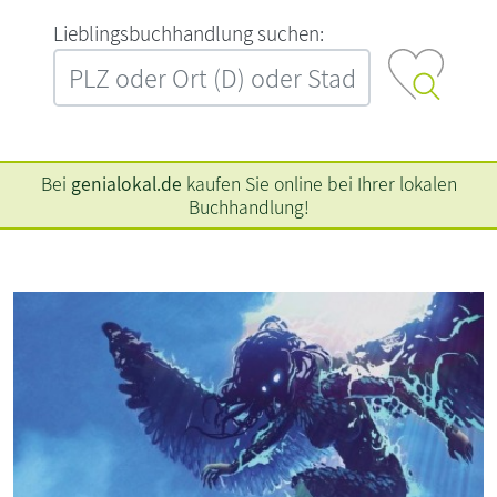
L‍i‍e‍b‍l‍i‍n‍g‍s‍b‍u‍c‍h‍h‍a‍n‍d‍l‍u‍n‍g‍ ‍s‍u‍c‍h‍e‍n‍:‍
Bei
genialokal.de
kaufen Sie online bei Ihrer lokalen
Buchhandlung!