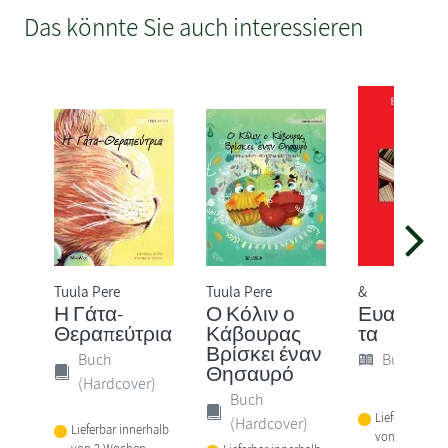
Das könnte Sie auch interessieren
Tuula Pere
Tuula Pere
&
Η Γάτα-
Ο Κόλιν ο
Ευαναγν
Θεραπεύτρια
Κάβουρας
τα
Βρίσκει έναν
Buch
Buch (Sof
Θησαυρό
(Hardcover)
Buch
Lieferbar inne
(Hardcover)
Lieferbar innerhalb
von 2 Woche