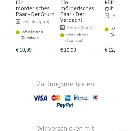
Ein
Ein
Füße gut, 
mörderisches
mörderisches
gut
Paar - Der Sturz
Paar - Der
eBook (e
Verdacht
eBook (epub)
eBook (epub)
Sofort lieferba
Sofort lieferbar
(Download)
Sofort lieferbar
(Download)
(Download)
€
10,99
€
10,99
€
12,99
Zahlungsmethoden
Wir verschicken mit