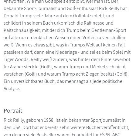
Antworten. Wie man Golf spielt entblößt, wer man ist. Der
bekannte Sport-Journalist und Golf-Enthusiast Rick Reilly hat
Donald Trump viele Jahre auf dem Golfplatz erlebt, und
schildert in seinem Buch urkomisch die Raffinesse und
Kaltschnäuzigkeit, mit der sich Trump beim Gentleman-Sport
auf alle nur erdenklichen Weisen einen Vorteil zu verschaffen
weiß. Wenn es etwas gibt, was in Trumps Welt auf keinen Fall
passieren darf, dann eine Niederlage - und sei es beim Spiel mit
Tiger Woods. Reilly weiß zudem, was hinter dem Einreiseverbot
für Araber steckte (Golf!), warum Trump und Merkel sich nicht
verstehen (Golf!) und warum Trump acht Ziegen besitzt (Golf!).
Ein unverzichtbares Buch, das mehr sagt als jede politische
Analyse.
Portrait
Rick Reilly, geboren 1958, ist ein bekannter Sportjournalist in
den USA. Dort hat er bereits zehn weitere Bücher veröffentlicht,
von denen viele Bestseller waren. Er arbeitet für ESPN, ABC