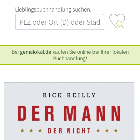
L‍i‍e‍b‍l‍i‍n‍g‍s‍b‍u‍c‍h‍h‍a‍n‍d‍l‍u‍n‍g‍ ‍s‍u‍c‍h‍e‍n‍:‍
Bei
genialokal.de
kaufen Sie online bei Ihrer lokalen
Buchhandlung!