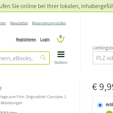
fen Sie online bei Ihrer lokalen
, inhabergefü
sten
Newsletter
Reservierung prüfen
0
Registrieren
Login
L‍i‍e‍b‍l‍i‍n‍g‍s‍b
Stöbern
€
9,
e
age zum Film. Originaltitel: Conclave. 1
 Abbildungen
Arti
 368 Seiten