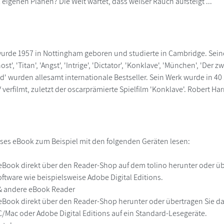
 eigenen Plänen? Die Welt wartet, dass weißer Rauch aufsteigt ...
wurde 1957 in Nottingham geboren und studierte in Cambridge. Seine 
st', 'Titan', 'Angst', 'Intrige', 'Dictator', 'Konklave', 'München', 'Der
nd' wurden allesamt internationale Bestseller. Sein Werk wurde in 
 verfilmt, zuletzt der oscarprämierte Spielfilm 'Konklave'. Robert Harr
ses eBook zum Beispiel mit den folgenden Geräten lesen:
r
eBook direkt über den Reader-Shop auf dem tolino herunter oder übe
ftware wie beispielsweise Adobe Digital Editions.
 & andere eBook Reader
eBook direkt über den Reader-Shop herunter oder übertragen Sie d
Mac oder Adobe Digital Editions auf ein Standard-Lesegeräte.