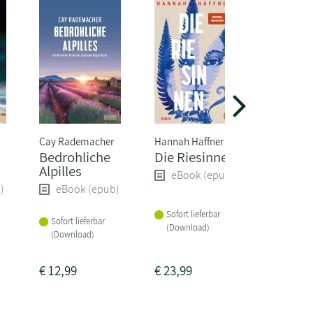
Cay Rademacher
Hannah Häffner
Freida M
Bedrohliche
Die Riesinnen
Die Psy
Alpilles
Wurde 
eBook (epub)
Job zum
)
eBook (epub)
eBoo
Sofort lieferbar
Sofort lieferbar
(Download)
Sofort li
(Download)
(Downlo
€
12,99
€
23,99
€
16,99