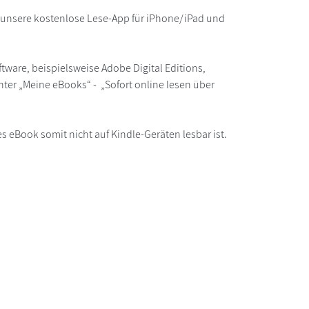
r unsere kostenlose Lese-App für iPhone/iPad und
ware, beispielsweise Adobe Digital Editions,
ter „Meine eBooks“ - „Sofort online lesen über
s eBook somit nicht auf Kindle-Geräten lesbar ist.