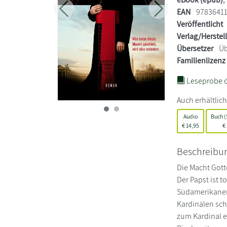
EAN
9783641
Zurück
Weiter
Veröffentlicht
Verlag/Herstel
Übersetzer
Üb
Familienlizenz
Leseprobe ö
Auch erhältlich
Audio
Buch (
€
14,95
€
Beschreibu
Die Macht Gott
Der Papst ist 
Südamerikaner .
Kardinälen sch
zum Kardinal e