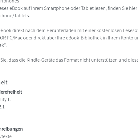
martphones
eses eBook auf Ihrem Smartphone oder Tablet lesen, finden Sie hie
phone/Tablets.
eBook direkt nach dem Herunterladen mit einer kostenlosen Lesesoft
R PC/Mac oder direkt über Ihre eBook-Bibliothek in Ihrem Konto un
ek“.
 Sie, dass die Kindle-Geräte das Format nicht unterstützen und diese
heit
ierefreiheit
ity 1.1
2.1
chreibungen
vtexte