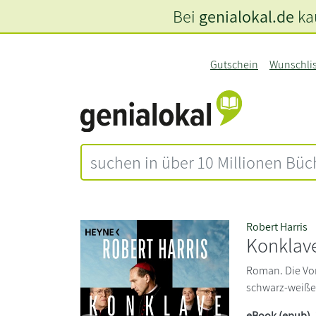
Bei
genialokal.de
kau
Gutschein
Wunschli
Robert Harris
Konklav
Roman. Die Vorl
schwarz-weiße
eBook (epub)
,