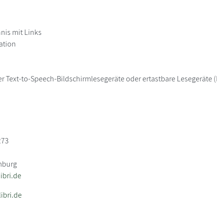
hnis mit Links
ation
er Text-to-Speech-Bildschirmlesegeräte oder ertastbare Lesegeräte (B
273
mburg
bri.de
ibri.de