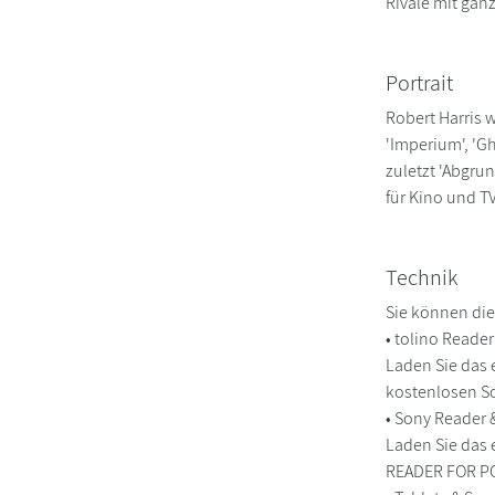
Rivale mit ganz
Portrait
Robert Harris 
'Imperium', 'Gho
zuletzt 'Abgru
für Kino und TV
Technik
Sie können die
• tolino Reade
Laden Sie das 
kostenlosen So
• Sony Reader
Laden Sie das 
READER FOR PC/