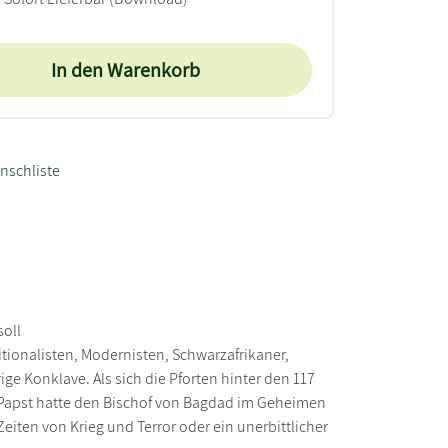
In den Warenkorb
nschliste
soll
itionalisten, Modernisten, Schwarzafrikaner,
ige Konklave. Als sich die Pforten hinter den 117
ne Papst hatte den Bischof von Bagdad im Geheimen
eiten von Krieg und Terror oder ein unerbittlicher