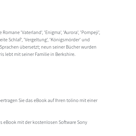
Romane 'Vaterland', 'Enigma', 'Aurora', 'Pompeji',
 zweite Schlaf', 'Vergeltung', 'Königsmörder' und
40 Sprachen übersetzt; neun seiner Bücher wurden
is lebt mit seiner Familie in Berkshire.
rtragen Sie das eBook auf Ihren tolino mit einer
as eBook mit der kostenlosen Software Sony