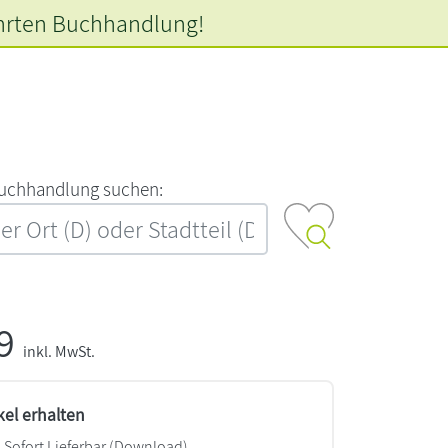
hrten
Buchhandlung!
‍u‍c‍h‍h‍a‍n‍d‍l‍u‍n‍g‍ ‍s‍u‍c‍h‍e‍n‍:‍
99
inkl. MwSt.
kel erhalten
Sofort Lieferbar (Download)