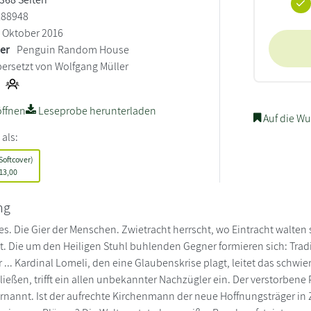
188948
Oktober 2016
ler
Penguin Random House
ersetzt von Wolfgang Müller
ffnen
Leseprobe herunterladen
Auf die Wu
 als:
Softcover)
13,00
ng
es. Die Gier der Menschen. Zwietracht herrscht, wo Eintracht walten 
tot. Die um den Heiligen Stuhl buhlenden Gegner formieren sich: Trad
.. Kardinal Lomeli, den eine Glaubenskrise plagt, leitet das schwier
ließen, trifft ein allen unbekannter Nachzügler ein. Der verstorbe
rnannt. Ist der aufrechte Kirchenmann der neue Hoffnungsträger in Z