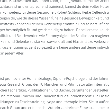
 und Beschwerden das führen kann, ist eng verknüpft mit der Gene
schlüsselst und entsprechend trainierst, kannst du dein volles Pote
enkompetenz für deine Gesundheit Robert Schleip, Heike Oellerich
eigen dir, wie du dieses Wissen für eine gesunde Beweglichkeit un
bsttests kannst du deinen Gewebetyp ermitteln und so herausfinde
er bestmöglich fit und geschmeidig zu halten. Dabei lernst du auc
lität und Beschwerden wie Fibromyalgie oder Skoliose zu reagieren
skeln und Gelenke zu stärken sowie Kraft und Elastizität zu verbesse
 Faszientrainings geht so gezielt wie keine andere auf deine individ
 in jedem Alter!
 ist promovierter Humanbiologe, Diplom-Psychologe und der führend
ascia Research Group der TU München und Mitinitiator aller internat
icher Fachartikel, Publikationen und Bücher, darunter der Bestseller
h ist Personal Coachin und Trainerin für Gesundheitssport. Die Faszi
ldungen zu Faszientraining, -yoga und -therapie leitet. Sie ist auße
search Group und erfolgreiche Autorin zahlreicher Fitnessratgeber un