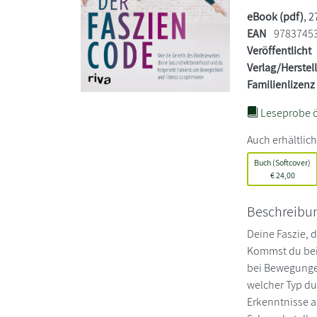
eBook (pdf)
, 
EAN
9783745
Veröffentlicht
Verlag/Herstel
Familienlizenz
Leseprobe ö
Auch erhältlich
Buch (Softcover)
€
24,00
Beschreibu
Deine Faszie, d
Kommst du bei 
bei Bewegunge
welcher Typ du
Erkenntnisse au