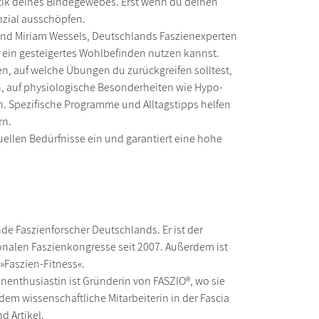
tik deines Bindegewebes. Erst wenn du deinen
nzial ausschöpfen.
 und Miriam Wessels, Deutschlands Faszienexperten
d ein gesteigertes Wohlbefinden nutzen kannst.
n, auf welche Übungen du zurückgreifen solltest,
h, auf physiologische Besonderheiten wie Hypo-
. Spezifische Programme und Alltagstipps helfen
rn.
uellen Bedürfnisse ein und garantiert eine hohe
e Faszienforscher Deutschlands. Er ist der
ionalen Faszienkongresse seit 2007. Außerdem ist
 »Faszien-Fitness«.
enenthusiastin ist Gründerin von FASZIO®, wo sie
rdem wissenschaftliche Mitarbeiterin in der Fascia
d Artikel.