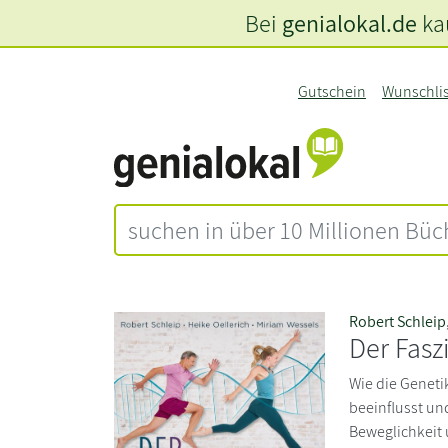
Bei
genialokal.de
kau
Gutschein
Wunschli
Robert Schleip
Der Fas
Wie die Genet
beeinflusst un
Beweglichkeit 