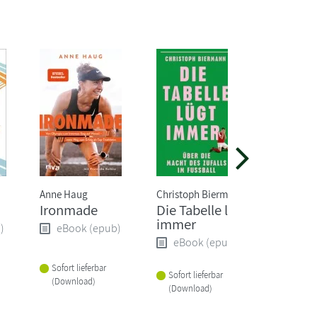
Anne Haug
Christoph Biermann
Christoph
Ironmade
Die Tabelle lügt
Born to
immer
ultimat
)
eBook (epub)
Traini
eBook (epub)
eBoo
Sofort lieferbar
Sofort lieferbar
(Download)
Sofort li
(Download)
(Downlo