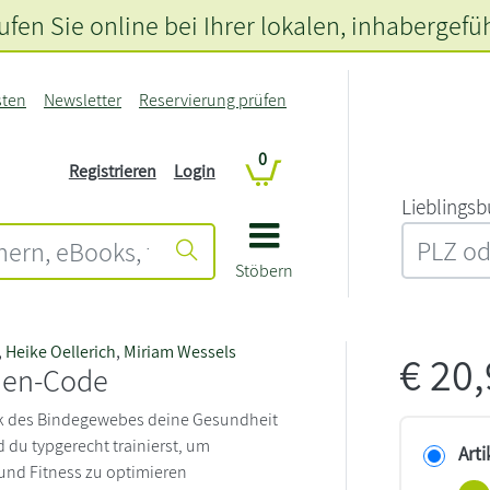
fen Sie online bei Ihrer lokalen
, inhabergefü
sten
Newsletter
Reservierung prüfen
0
Registrieren
Login
L‍i‍e‍b‍l‍i‍n‍g‍s‍b
Stöbern
,
Heike Oellerich
,
Miriam Wessels
€
20
zien-Code
ik des Bindegewebes deine Gesundheit
d du typgerecht trainierst, um
Arti
und Fitness zu optimieren