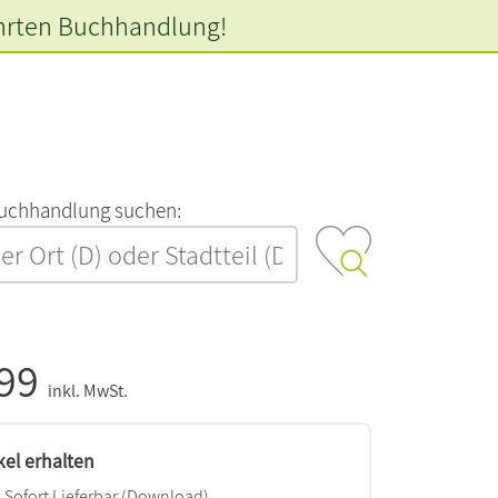
hrten
Buchhandlung!
‍u‍c‍h‍h‍a‍n‍d‍l‍u‍n‍g‍ ‍s‍u‍c‍h‍e‍n‍:‍
,99
inkl. MwSt.
kel erhalten
Sofort Lieferbar (Download)