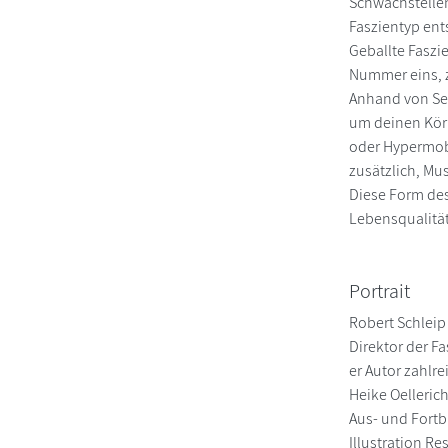
Schwachstellen
Faszientyp ent
Geballte Faszi
Nummer eins, z
Anhand von Sel
um deinen Körp
oder Hypermobi
zusätzlich, Mu
Diese Form des
Lebensqualität
Portrait
Robert Schleip
Direktor der F
er Autor zahlre
Heike Oelleric
Aus- und Fortbi
Illustration Re