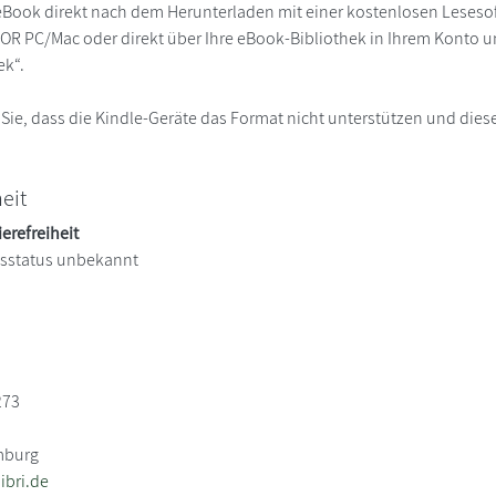
eBook direkt nach dem Herunterladen mit einer kostenlosen Lesesoft
R PC/Mac oder direkt über Ihre eBook-Bibliothek in Ihrem Konto un
ek“.
 Sie, dass die Kindle-Geräte das Format nicht unterstützen und diese
heit
ierefreiheit
itsstatus unbekannt
273
mburg
bri.de