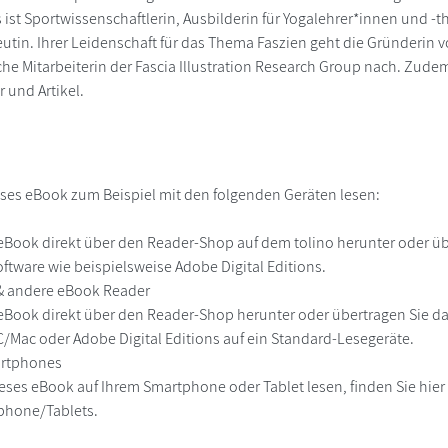
 ist Sportwissenschaftlerin, Ausbilderin für Yogalehrer*innen und -
utin. Ihrer Leidenschaft für das Thema Faszien geht die Gründerin v
he Mitarbeiterin der Fascia Illustration Research Group nach. Zudem 
 und Artikel.
ses eBook zum Beispiel mit den folgenden Geräten lesen:
r
eBook direkt über den Reader-Shop auf dem tolino herunter oder übe
ftware wie beispielsweise Adobe Digital Editions.
 & andere eBook Reader
eBook direkt über den Reader-Shop herunter oder übertragen Sie d
Mac oder Adobe Digital Editions auf ein Standard-Lesegeräte.
martphones
eses eBook auf Ihrem Smartphone oder Tablet lesen, finden Sie hie
phone/Tablets.