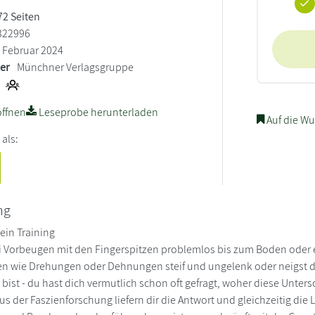
272 Seiten
322996
Februar 2024
ler
Münchner Verlagsgruppe
ffnen
Leseprobe herunterladen
Auf die Wu
 als:
ng
ein Training
Vorbeugen mit den Fingerspitzen problemlos bis zum Boden oder er
n wie Drehungen oder Dehnungen steif und ungelenk oder neigst du
 bist - du hast dich vermutlich schon oft gefragt, woher diese Un
s der Faszienforschung liefern dir die Antwort und gleichzeitig die 