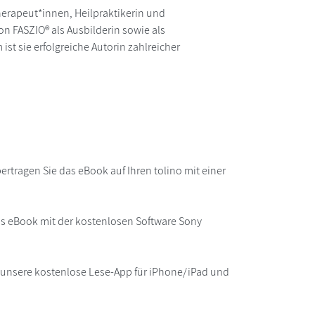
therapeut*innen, Heilpraktikerin und
on FASZIO® als Ausbilderin sowie als
ist sie erfolgreiche Autorin zahlreicher
rtragen Sie das eBook auf Ihren tolino mit einer
as eBook mit der kostenlosen Software Sony
r unsere kostenlose Lese-App für iPhone/iPad und