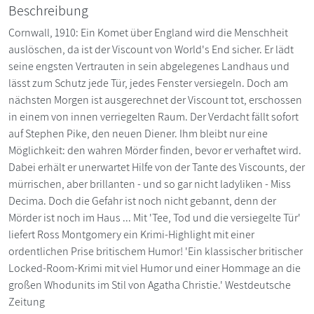
Beschreibung
Cornwall, 1910: Ein Komet über England wird die Menschheit
auslöschen, da ist der Viscount von World's End sicher. Er lädt
seine engsten Vertrauten in sein abgelegenes Landhaus und
lässt zum Schutz jede Tür, jedes Fenster versiegeln. Doch am
nächsten Morgen ist ausgerechnet der Viscount tot, erschossen
in einem von innen verriegelten Raum. Der Verdacht fällt sofort
auf Stephen Pike, den neuen Diener. Ihm bleibt nur eine
Möglichkeit: den wahren Mörder finden, bevor er verhaftet wird.
Dabei erhält er unerwartet Hilfe von der Tante des Viscounts, der
mürrischen, aber brillanten - und so gar nicht ladyliken - Miss
Decima. Doch die Gefahr ist noch nicht gebannt, denn der
Mörder ist noch im Haus ... Mit 'Tee, Tod und die versiegelte Tür'
liefert Ross Montgomery ein Krimi-Highlight mit einer
ordentlichen Prise britischem Humor! 'Ein klassischer britischer
Locked-Room-Krimi mit viel Humor und einer Hommage an die
großen Whodunits im Stil von Agatha Christie.' Westdeutsche
Zeitung