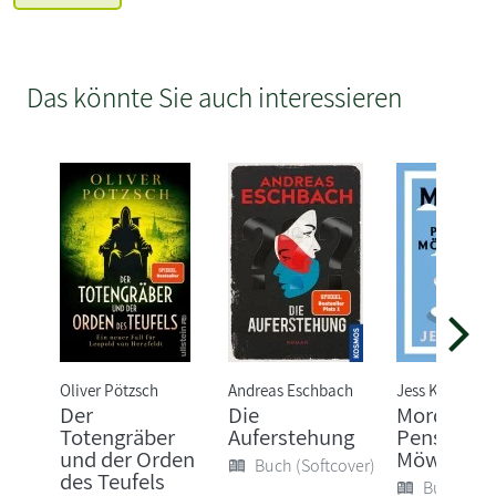
Das könnte Sie auch interessieren
Oliver Pötzsch
Andreas Eschbach
Jess Kidd
Der
Die
Mord in de
Totengräber
Auferstehung
Pension
und der Orden
Möwennes
Buch (Softcover)
des Teufels
Buch (Sof