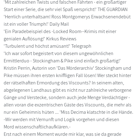
'Mit zahlreichen Twists und falschen Fährten - ein großartiger
Start einer Serie, die sehr viel Spaß verspricht!' THE GUARDIAN
'Herrlich unterhaltsam! Ross Montgomerys Erwachsenendebüt
ist ein voller Triumph!' Daily Mail
'Ein Paradebeispiel des -Locked Room--Krimis mit einer
genialen Auflösung!' Kirkus Reviews
'Turbulent und höchst amüsant!' Telegraph
'Ich war sofort begeistert von diesem ungewöhnlichen
Ermittlerduo - Stockingham & Pike sind einfach großartig!'
Kristin Perrin, Autorin von 'Das Mörderarchiv' Stockingham und
Pike müssen ihren ersten kniffligen Fall lösen! Wer steckt hinter
der rätselhaften Ermordung des Viscounts? In seinem alten,
abgelegenen Landhaus gibt es nicht nur zahlreiche verborgene
Gänge und Verstecke, sondern auch jede Menge Verdächtiger -
allen voran die exzentrischen Gäste des Viscounts, die mehr als
nur ein Geheimnis hüten ... 'Miss Decima klatschte in die Hände.
-Wir werden mit Vernunft und Logik vorgehen und diesen
Mord wissenschaftlichaufklären.-
Erst nach einem Moment wurde mir klar, was sie da gerade