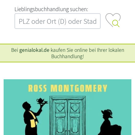
L‍i‍e‍b‍l‍i‍n‍g‍s‍b‍u‍c‍h‍h‍a‍n‍d‍l‍u‍n‍g‍ ‍s‍u‍c‍h‍e‍n‍:‍
Bei
genialokal.de
kaufen Sie online bei Ihrer lokalen
Buchhandlung!