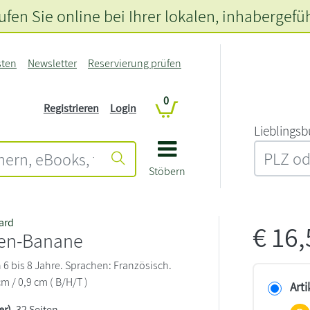
fen Sie online bei Ihrer lokalen
, inhabergefü
sten
Newsletter
Reservierung prüfen
0
Registrieren
Login
L‍i‍e‍b‍l‍i‍n‍g‍s‍b
Stöbern
ard
€
16
en-Banane
6 bis 8 Jahre. Sprachen: Französisch.
cm / 0,9 cm ( B/H/T )
Arti
er)
, 32 Seiten