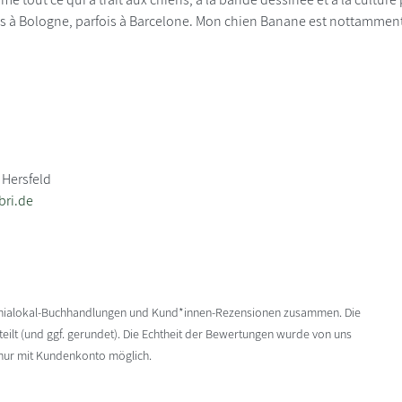
is à Bologne, parfois à Barcelone. Mon chien Banane est nottammen
 Hersfeld
bri.de
enialokal-Buchhandlungen und Kund*innen-Rezensionen zusammen. Die
ilt (und ggf. gerundet). Die Echtheit der Bewertungen wurde von uns
 nur mit Kundenkonto möglich.