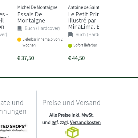
Michel De Montaigne
Antoine de Saint-Ex...
Céline Cla
s -
Essais De
Le Petit Prince -
La Dém
il
Montaigne
Illustré par
Buch 
on
MinaLima. Ed...
Buch (Hardcover)
ver)
Buch (Hardcover)
Lieferba
Lieferbar innerhalb von 2
Wochen
Wochen
Sofort lieferbar
€
37,50
€
44,50
€
20,50
kate und
Preise und Versand
chnungen
Alle Preise inkl. MwSt.
und ggf. zzgl.
Versandkosten