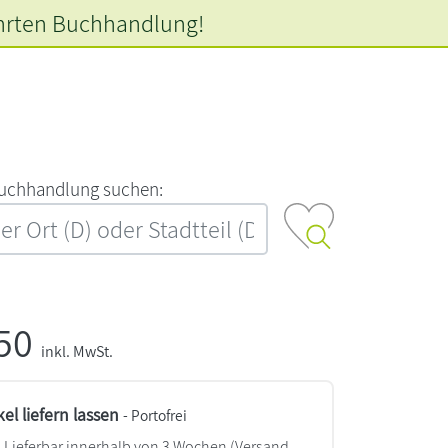
hrten
Buchhandlung!
‍u‍c‍h‍h‍a‍n‍d‍l‍u‍n‍g‍ ‍s‍u‍c‍h‍e‍n‍:‍
,50
inkl. MwSt.
kel liefern lassen
- Portofrei
Lieferbar innerhalb von 3 Wochen
(Versand