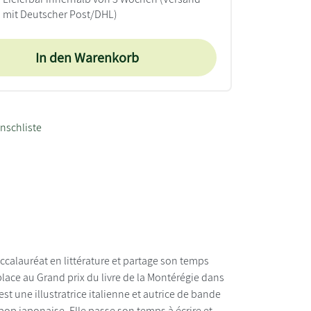
mit Deutscher Post/DHL)
In den Warenkorb
nschliste
ccalauréat en littérature et partage son temps
place au Grand prix du livre de la Montérégie dans
 une illustratrice italienne et autrice de bande
 pop japonaise. Elle passe son temps à écrire et