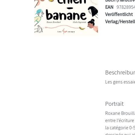
EAN
9782895
Veröffentlicht
Verlag/Herstel
Beschreibu
Les gens essa
Portrait
Roxane Brouilla
entre l'écritur
la catégorie 0
dessinée qui ai