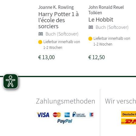
Joanne K. Rowling
John Ronald Reuel
Tolkien
Harry Potter 1 à
Le Hobbit
l'école des
sorciers
Buch (Softcover)
Buch (Softcover)
Lieferbar innerhalb von
Lieferbar innerhalb von
1-2 Wochen
1-2 Wochen
€
13,00
€
12,50
Zahlungsmethoden
Wir versc