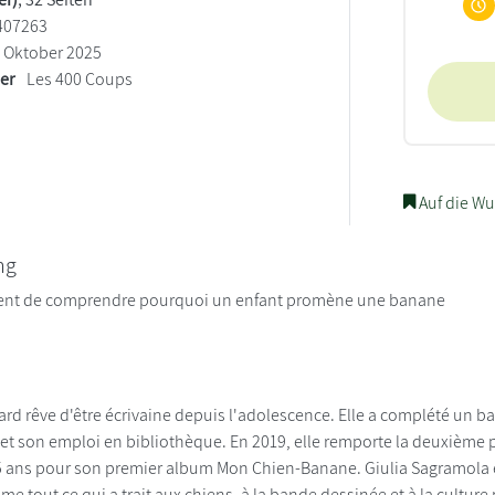
407263
Oktober 2025
ler
Les 400 Coups
Auf die Wu
ng
ient de comprendre pourquoi un enfant promène une banane
rd rêve d'être écrivaine depuis l'adolescence. Elle a complété un ba
e et son emploi en bibliothèque. En 2019, elle remporte la deuxième 
-5 ans pour son premier album Mon Chien-Banane. Giulia Sagramola est
me tout ce qui a trait aux chiens, à la bande dessinée et à la culture