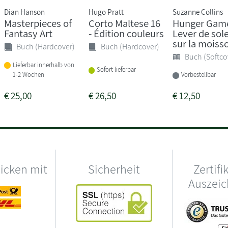
Dian Hanson
Hugo Pratt
Suzanne Collins
Masterpieces of
Corto Maltese 16
Hunger Game
Fantasy Art
- Édition couleurs
Lever de sole
sur la moiss
Buch (Hardcover)
Buch (Hardcover)
Buch (Softco
Lieferbar innerhalb von
Sofort lieferbar
1-2 Wochen
Vorbestellbar
€
25,00
€
26,50
€
12,50
hicken mit
Sicherheit
Zertifi
Auszei