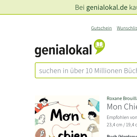
Bei
genialokal.de
kau
Gutschein
Wunschli
Roxane Brouill
Mon Chi
Empfohlen von 
23,4 cm / 19,4 
Buch (Hardcov