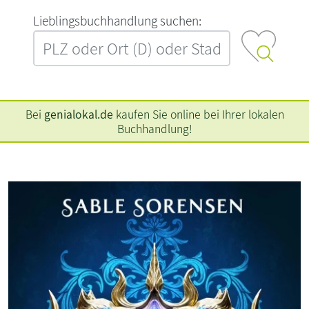
L‍i‍e‍b‍l‍i‍n‍g‍s‍b‍u‍c‍h‍h‍a‍n‍d‍l‍u‍n‍g‍ ‍s‍u‍c‍h‍e‍n‍:‍
Bei
genialokal.de
kaufen Sie online bei Ihrer lokalen
Buchhandlung!