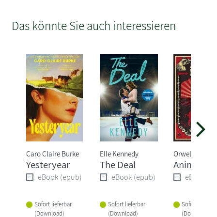
Das könnte Sie auch interessieren
Caro Claire Burke
Elle Kennedy
Orwell George
Yesteryear
The Deal
Animal Fa
eBook (epub)
eBook (epub)
eBook (e
Sofort lieferbar
Sofort lieferbar
Sofort lieferba
(Download)
(Download)
(Download)