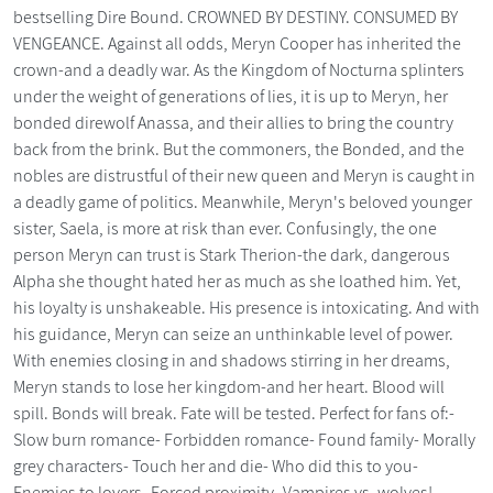
bestselling Dire Bound. CROWNED BY DESTINY. CONSUMED BY
VENGEANCE. Against all odds, Meryn Cooper has inherited the
crown-and a deadly war. As the Kingdom of Nocturna splinters
under the weight of generations of lies, it is up to Meryn, her
bonded direwolf Anassa, and their allies to bring the country
back from the brink. But the commoners, the Bonded, and the
nobles are distrustful of their new queen and Meryn is caught in
a deadly game of politics. Meanwhile, Meryn's beloved younger
sister, Saela, is more at risk than ever. Confusingly, the one
person Meryn can trust is Stark Therion-the dark, dangerous
Alpha she thought hated her as much as she loathed him. Yet,
his loyalty is unshakeable. His presence is intoxicating. And with
his guidance, Meryn can seize an unthinkable level of power.
With enemies closing in and shadows stirring in her dreams,
Meryn stands to lose her kingdom-and her heart. Blood will
spill. Bonds will break. Fate will be tested. Perfect for fans of:-
Slow burn romance- Forbidden romance- Found family- Morally
grey characters- Touch her and die- Who did this to you-
Enemies to lovers- Forced proximity- Vampires vs. wolves!