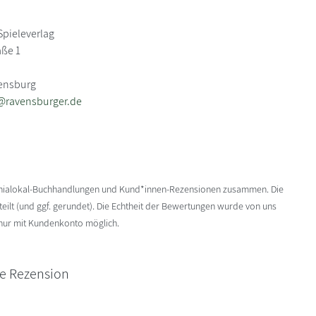
pieleverlag
aße 1
vensburg
@ravensburger.de
enialokal-Buchhandlungen und Kund*innen-Rezensionen zusammen. Die
ilt (und ggf. gerundet). Die Echtheit der Bewertungen wurde von uns
 nur mit Kundenkonto möglich.
ne Rezension