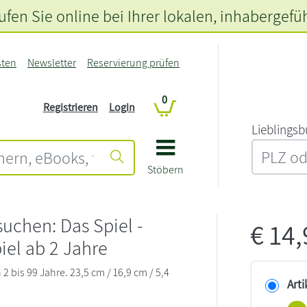
fen Sie online bei Ihrer lokalen
, inhabergefü
sten
Newsletter
Reservierung prüfen
0
Registrieren
Login
L‍i‍e‍b‍l‍i‍n‍g‍s‍b
Stöbern
uchen: Das Spiel -
€
14
iel ab 2 Jahre
 bis 99 Jahre. 23,5 cm / 16,9 cm / 5,4
Arti