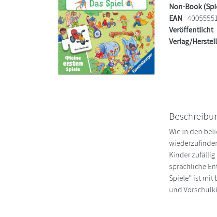
Non-Book (Spi
EAN
4005555
Veröffentlicht
Verlag/Herstel
Beschreibu
Wie in den bel
wiederzufinden
Kinder zufälli
sprachliche En
Spiele" ist mit
und Vorschulki