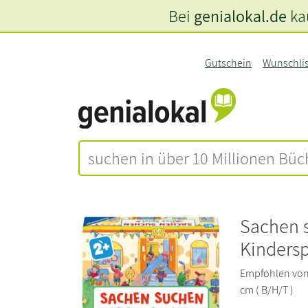
Bei
genialokal.de
kau
Gutschein
Wunschli
Sachen s
Kindersp
Empfohlen von 2
cm ( B/H/T )