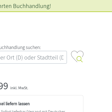
hrten
Buchhandlung!
‍u‍c‍h‍h‍a‍n‍d‍l‍u‍n‍g‍ ‍s‍u‍c‍h‍e‍n‍:‍
,99
inkl. MwSt.
kel liefern lassen
Sofort lieferbar
(Versand mit Deutscher