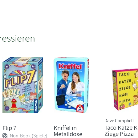
ressieren
Dave Campbell
Taco Katze K
Flip 7
Kniffel in
Ziege Pizza
Metalldose
Non-Book (Spiele)