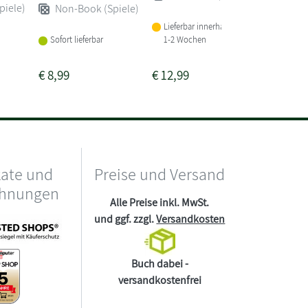
piele)
Non-Book (Spiele)
Lieferbar innerhalb von
Sofort li
1-2 Wochen
Sofort lieferbar
€
8,99
€
12,99
€
26,99
kate und
Preise und Versand
chnungen
Alle Preise inkl. MwSt.
und ggf. zzgl.
Versandkosten
Buch dabei -
versandkostenfrei