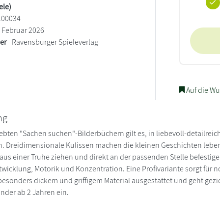
ele)
100034
Februar 2026
ler
Ravensburger Spieleverlag
Auf die Wu
ng
iebten "Sachen suchen"-Bilderbüchern gilt es, in liebevoll-detailr
. Dreidimensionale Kulissen machen die kleinen Geschichten lebend
g aus einer Truhe ziehen und direkt an der passenden Stelle befesti
twicklung, Motorik und Konzentration. Eine Profivariante sorgt für 
 besonders dickem und griffigem Material ausgestattet und geht gezie
nder ab 2 Jahren ein.