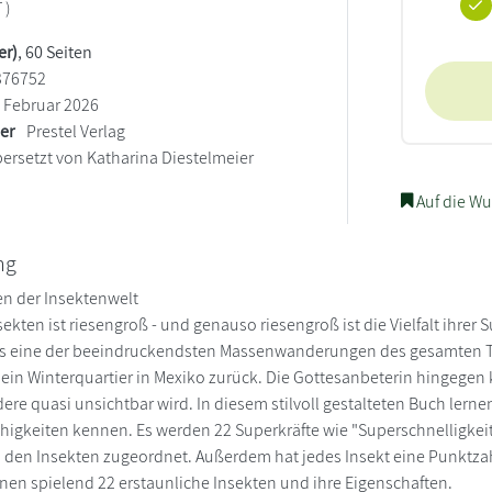
 )
er)
, 60 Seiten
376752
Februar 2026
ler
Prestel Verlag
ersetzt von Katharina Diestelmeier
Auf die Wu
ng
n der Insektenwelt
sekten ist riesengroß - und genauso riesengroß ist die Vielfalt ihrer
s eine der beeindruckendsten Massenwanderungen des gesamten Tier
sein Winterquartier in Mexiko zurück. Die Gottesanbeterin hingegen
ndere quasi unsichtbar wird. In diesem stilvoll gestalteten Buch ler
igkeiten kennen. Es werden 22 Superkräfte wie "Superschnelligke
d den Insekten zugeordnet. Außerdem hat jedes Insekt eine Punktzahl,
nnen spielend 22 erstaunliche Insekten und ihre Eigenschaften.