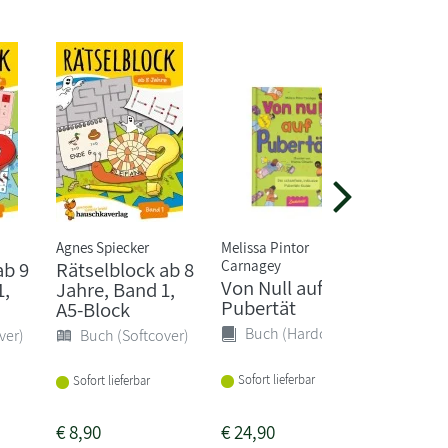
Agnes Spiecker
Melissa Pintor
Cala Spin
Carnagey
ab 9
Rätselblock ab 8
Aus de
Von Null auf
1,
Jahre, Band 1,
zu Harr
Pubertät
A5-Block
Zaubers
Buch (Hardcover)
ver)
Buch (Softcover)
Buch 
Lieferba
Sofort lieferbar
Sofort lieferbar
1-2 Woc
€
8,90
€
24,90
€
17,99