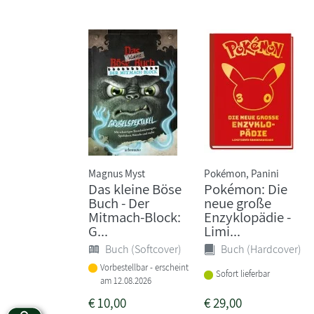
Magnus Myst
Pokémon, Panini
Das kleine Böse
Pokémon: Die
Buch - Der
neue große
Mitmach-Block:
Enzyklopädie -
G...
Limi...
Buch (Softcover)
Buch (Hardcover)
Vorbestellbar - erscheint
Sofort lieferbar
am 12.08.2026
€
10,00
€
29,00