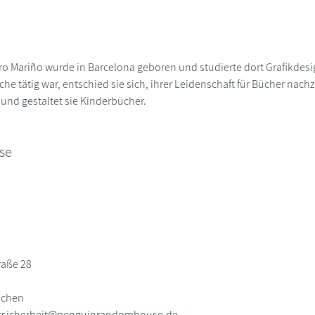
 Mariño wurde in Barcelona geboren und studierte dort Grafikdesign
he tätig war, entschied sie sich, ihrer Leidenschaft für Bücher nac
 und gestaltet sie Kinderbücher.
se
raße 28
nchen
tsicherheit@penguinrandomhouse.de