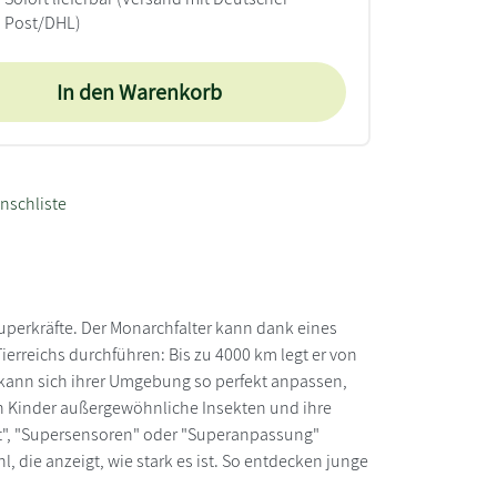
Post/DHL)
In den Warenkorb
nschliste
 Superkräfte. Der Monarchfalter kann dank eines
reichs durchführen: Bis zu 4000 km legt er von
 kann sich ihrer Umgebung so perfekt anpassen,
nen Kinder außergewöhnliche Insekten und ihre
it", "Supersensoren" oder "Superanpassung"
 die anzeigt, wie stark es ist. So entdecken junge