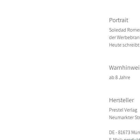
Portrait
Soledad Romero
der Werbebranc
Heute schreibt
Warnhinwei
ab 8 Jahre
Hersteller
Prestel Verlag
Neumarkter St
DE - 81673 Mü
E-Mail:
produk