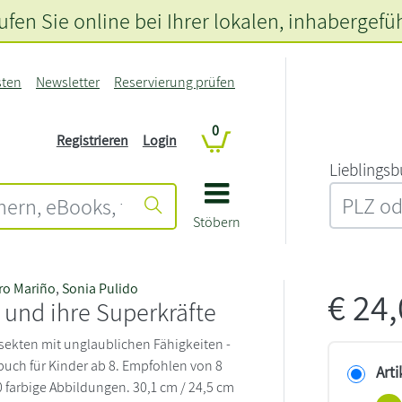
fen Sie online bei Ihrer lokalen
, inhabergefü
sten
Newsletter
Reservierung prüfen
0
Registrieren
Login
L‍i‍e‍b‍l‍i‍n‍g‍s‍b
Stöbern
ro Mariño
,
Sonia Pulido
€
24
 und ihre Superkräfte
sekten mit unglaublichen Fähigkeiten -
buch für Kinder ab 8. Empfohlen von 8
Arti
0 farbige Abbildungen. 30,1 cm / 24,5 cm