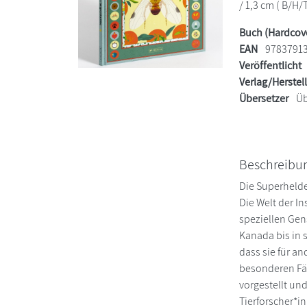
/ 1,3 cm ( B/H/T
Buch (Hardcov
EAN
9783791
Veröffentlicht
Verlag/Herstel
Übersetzer
Üb
Beschreibu
Die Superhelde
Die Welt der In
speziellen Gen
Kanada bis in 
dass sie für a
besonderen Fäh
vorgestellt un
Tierforscher*i