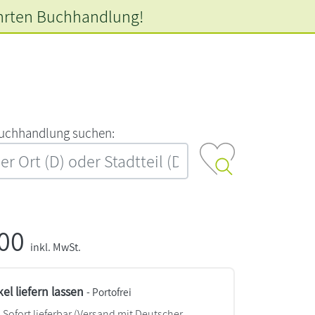
hrten
Buchhandlung!
‍u‍c‍h‍h‍a‍n‍d‍l‍u‍n‍g‍ ‍s‍u‍c‍h‍e‍n‍:‍
,00
inkl. MwSt.
kel liefern lassen
- Portofrei
Sofort lieferbar
(Versand mit Deutscher