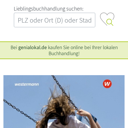
L‍i‍e‍b‍l‍i‍n‍g‍s‍b‍u‍c‍h‍h‍a‍n‍d‍l‍u‍n‍g‍ ‍s‍u‍c‍h‍e‍n‍:‍
Bei
genialokal.de
kaufen Sie online bei Ihrer lokalen
Buchhandlung!