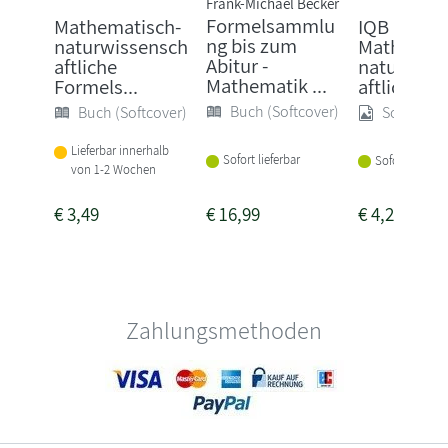
Frank-Michael Becker
Formelsammlu
Mathematisch-
IQB
ng bis zum
naturwissensch
Mathemati
Abitur -
aftliche
naturwiss
Mathematik ...
Formels...
aftliche For
Buch (Softcover)
Buch (Softcover)
Sonstige
Lieferbar innerhalb
Sofort lieferbar
Sofort lieferba
von 1-2 Wochen
€
3,49
€
16,99
€
4,25
Zahlungsmethoden