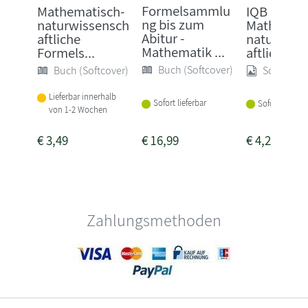
Formelsammlu
Mathematisch-
IQB
ng bis zum
naturwissensch
Mathemati
Abitur -
aftliche
naturwiss
Mathematik ...
Formels...
aftliche For
Buch (Softcover)
Buch (Softcover)
Sonstige
Lieferbar innerhalb
Sofort lieferbar
Sofort lieferba
von 1-2 Wochen
€
3,49
€
16,99
€
4,25
Zahlungsmethoden