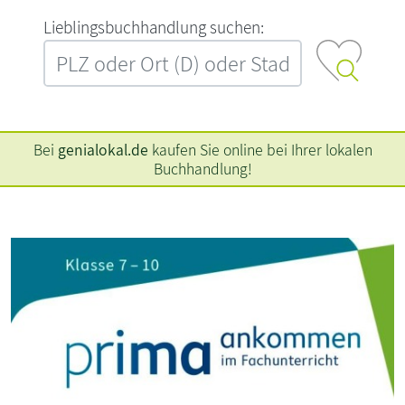
L‍i‍e‍b‍l‍i‍n‍g‍s‍b‍u‍c‍h‍h‍a‍n‍d‍l‍u‍n‍g‍ ‍s‍u‍c‍h‍e‍n‍:‍
Bei
genialokal.de
kaufen Sie online bei Ihrer lokalen
Buchhandlung!