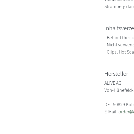
Stromberg dama
Inhaltsverze
- Behind the s
- Nicht verwen
- Clips, Hot Sea
Hersteller
AL!VE AG
Von-Hünefeld-
DE - 50829 Köl
E-Mail:
order@a