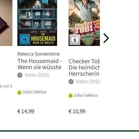
Rebecca Sonnenshine
Margit Au
The Housemaid -
Die Sch
Checker Tobi 3 -
Wenn sie wüsste
magisc
Die heimliche
4
Herrscherin ...
Video (DVD)
Video
Video (DVD)
lb von 3
Sofort lieferbar
Sofort li
Sofort lieferbar
€
14,99
€
10,99
€
14,99