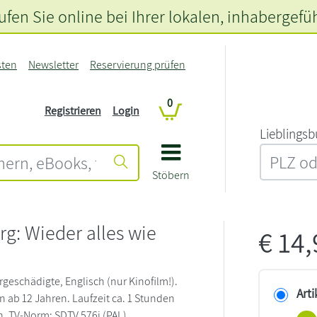
fen Sie online bei Ihrer lokalen
, inhabergefü
sten
Newsletter
Reservierung prüfen
0
Registrieren
Login
L‍i‍e‍b‍l‍i‍n‍g‍s‍b
Stöbern
g: Wieder alles wie
€
14
rgeschädigte, Englisch (nur Kinofilm!).
Arti
n ab 12 Jahren. Laufzeit ca. 1 Stunden
. TV-Norm: SDTV 576i (PAL).