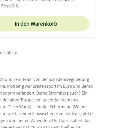
Post/DHL)
In den Warenkorb
nschliste
bst) und sein Team von der Schadensregulierung
ine, Mobbing war Breitensport im Büro und Bernd
swelt enorm verändert. Bernd Stromberg auch? Ein
on der alten Truppe vor laufenden Kameras.
 und Oliver Wnuk), Jennifer Schirrmann (Milena
nd wie bei einer klassischen Familienfeier, gibt es
ungen und neuen Vorwürfen. Und so eskaliert das
 gerechnet hat. "Büro ist Krieg", hieß es bei