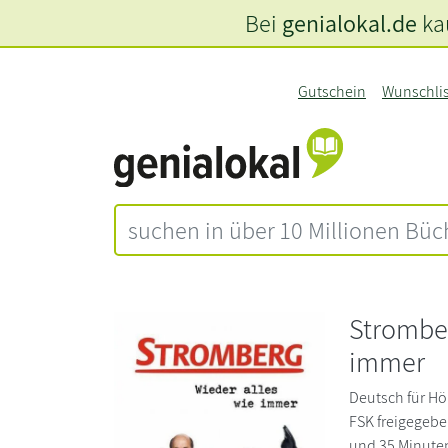
Bei
genialokal.de
kau
Gutschein
Wunschli
Stromber
immer
Deutsch für Hö
FSK freigegebe
und 35 Minuten