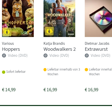
Various
Katja Brandis
Dietmar Jacobs
Hoppers
Woodwalkers 2
Extrawurst
Video (DVD)
Video (DVD)
Video (DVD)
Lieferbar innerhalb von 3
Lieferbar innerha
Sofort lieferbar
Wochen
Wochen
€
14,99
€
16,99
€
16,99