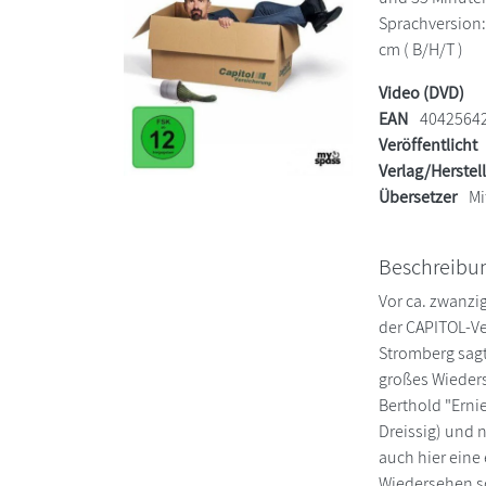
Sprachversion: 
cm ( B/H/T )
Video (DVD)
EAN
4042564
Veröffentlicht
Verlag/Herstel
Übersetzer
Mi
Beschreibu
Vor ca. zwanzi
der CAPITOL-Ve
Stromberg sagte
großes Wieders
Berthold "Erni
Dreissig) und n
auch hier eine
Wiedersehen sch