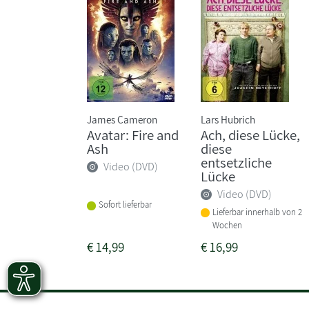
James Cameron
Lars Hubrich
Avatar: Fire and
Ach, diese Lücke,
Ash
diese
entsetzliche
Video (DVD)
Lücke
Video (DVD)
Sofort lieferbar
Lieferbar innerhalb von 2
Wochen
€
14,99
€
16,99