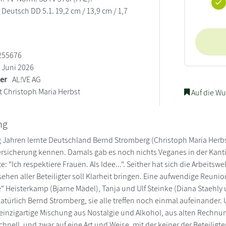
Deutsch DD 5.1. 19,2 cm / 13,9 cm / 1,7
255676
Juni 2026
ler
AL!VE AG
t Christoph Maria Herbst
Auf die Wu
ng
g Jahren lernte Deutschland Bernd Stromberg (Christoph Maria Her
rsicherung kennen. Damals gab es noch nichts Veganes in der Kant
: "Ich respektiere Frauen. Als Idee...". Seither hat sich die Arbeit
ehen aller Beteiligter soll Klarheit bringen. Eine aufwendige Reuni
e" Heisterkamp (Bjarne Mädel), Tanja und Ulf Steinke (Diana Staehly
atürlich Bernd Stromberg, sie alle treffen noch einmal aufeinander. U
 einzigartige Mischung aus Nostalgie und Alkohol, aus alten Rechn
nell, und zwar auf eine Art und Weise, mit der keiner der Beteiligten