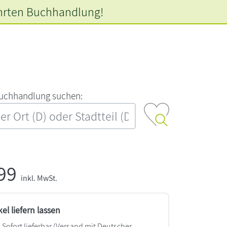
hrten
Buchhandlung!
‍u‍c‍h‍h‍a‍n‍d‍l‍u‍n‍g‍ ‍s‍u‍c‍h‍e‍n‍:‍
,99
inkl. MwSt.
kel liefern lassen
Sofort lieferbar
(Versand mit Deutscher