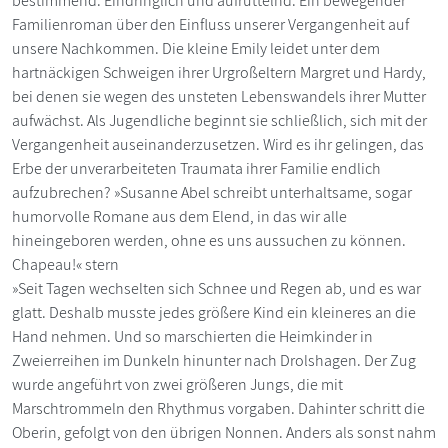
bestimmend. Eindringlich und aufrüttelnd. Ein bewegender
Familienroman über den Einfluss unserer Vergangenheit auf
unsere Nachkommen. Die kleine Emily leidet unter dem
hartnäckigen Schweigen ihrer Urgroßeltern Margret und Hardy,
bei denen sie wegen des unsteten Lebenswandels ihrer Mutter
aufwächst. Als Jugendliche beginnt sie schließlich, sich mit der
Vergangenheit auseinanderzusetzen. Wird es ihr gelingen, das
Erbe der unverarbeiteten Traumata ihrer Familie endlich
aufzubrechen? »Susanne Abel schreibt unterhaltsame, sogar
humorvolle Romane aus dem Elend, in das wir alle
hineingeboren werden, ohne es uns aussuchen zu können.
Chapeau!« stern
»Seit Tagen wechselten sich Schnee und Regen ab, und es war
glatt. Deshalb musste jedes größere Kind ein kleineres an die
Hand nehmen. Und so marschierten die Heimkinder in
Zweierreihen im Dunkeln hinunter nach Drolshagen. Der Zug
wurde angeführt von zwei größeren Jungs, die mit
Marschtrommeln den Rhythmus vorgaben. Dahinter schritt die
Oberin, gefolgt von den übrigen Nonnen. Anders als sonst nahm