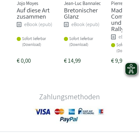
Jojo Moyes
Jean-Luc Bannalec
Pierre Martin
Auf diese Art
Bretonischer
Madame l
zusammen
Glanz
Commissa
und die tö
eBook (epub)
eBook (epub)
Rallye
eBook (e
Sofort lieferbar
Sofort lieferbar
(Download)
(Download)
Sofort lieferba
(Download)
€
0,00
€
14,99
€
9,99
Zahlungsmethoden