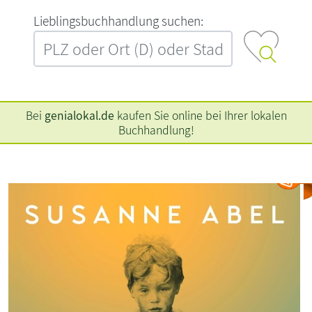
L‍i‍e‍b‍l‍i‍n‍g‍s‍b‍u‍c‍h‍h‍a‍n‍d‍l‍u‍n‍g‍ ‍s‍u‍c‍h‍e‍n‍:‍
Bei
genialokal.de
kaufen Sie online bei Ihrer lokalen
Buchhandlung!