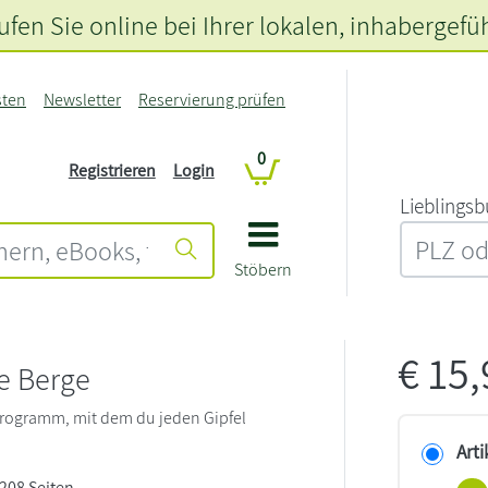
fen Sie online bei Ihrer lokalen
, inhabergefü
sten
Newsletter
Reservierung prüfen
0
Registrieren
Login
L‍i‍e‍b‍l‍i‍n‍g‍s‍b
Stöbern
€
15
ie Berge
programm, mit dem du jeden Gipfel
Arti
 208 Seiten