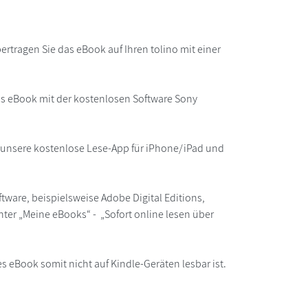
rtragen Sie das eBook auf Ihren tolino mit einer
as eBook mit der kostenlosen Software Sony
r unsere kostenlose Lese-App für iPhone/iPad und
ware, beispielsweise Adobe Digital Editions,
ter „Meine eBooks“ - „Sofort online lesen über
s eBook somit nicht auf Kindle-Geräten lesbar ist.