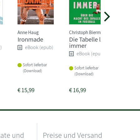
Anne Haug
Christoph Biermann
Christoph
Ironmade
Die Tabelle lügt
Born to
immer
ultimat
)
eBook (epub)
Traini
eBook (epub)
eBoo
Sofort lieferbar
Sofort lieferbar
(Download)
Sofort li
(Download)
(Downlo
€
15,99
€
16,99
€
16,99
kate und
Preise und Versand