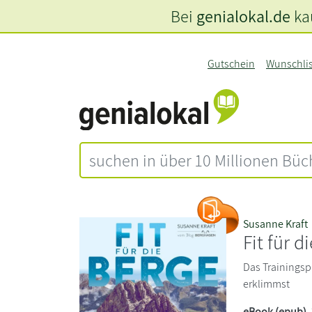
Bei
genialokal.de
kau
Gutschein
Wunschli
Susanne Kraft
Fit für d
Das Trainings
erklimmst
eBook (epub)
,