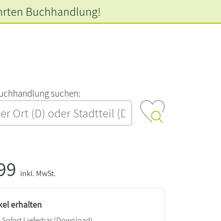
hrten
Buchhandlung!
‍u‍c‍h‍h‍a‍n‍d‍l‍u‍n‍g‍ ‍s‍u‍c‍h‍e‍n‍:‍
,99
inkl. MwSt.
kel erhalten
Sofort Lieferbar (Download)