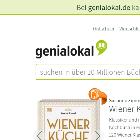
Bei
genialokal.de
kau
Gutschein
Wunschli
Susanne Zimm
Wiener 
Klassiker und 
Kochbuch in e
120 Wiener Kla
Zurück
Weiter