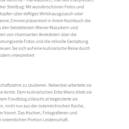
scher Streifzug: Mit wunderschönen Fotos und
topfen über deftiges Wirtshausgulasch oder
usanne Zimmel präsentiert in ihrem Kochbuch die
aus den beliebtesten Wiener Klassikern und
täten von charmanten Anekdoten über die
mmungsvolle Fotos und die stilvolle Gestaltung
uen Sie sich auf eine kulinarische Reise durch
odern interpretiert
haftslehre zu studieren. Nebenbei arbeitete sie
te lernte. Dem kulinarischen Erbe Wiens blieb sie
hrem Foodblog ziiikocht.at begeisterte sie
en, nicht nur aus der österreichischen Küche,
er Vorort. Das Kochen, Fotografieren und
r ordentlichen Portion Leidenschaft.