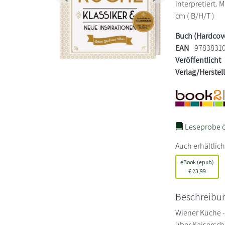
interpretiert. M
cm ( B/H/T )
Buch (Hardcov
EAN
9783831
Veröffentlicht
Verlag/Herstel
Leseprobe ö
Auch erhältlich
eBook (epub)
€
23,99
Beschreibu
Wiener Küche -
über Kaiserschm