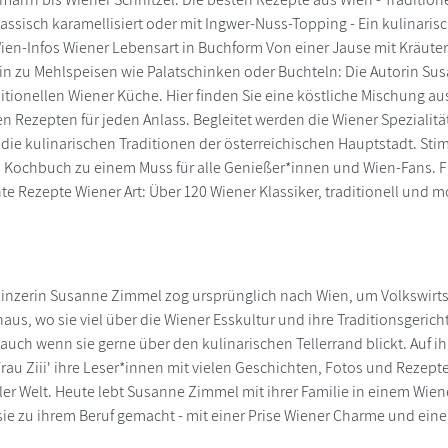
klassisch karamellisiert oder mit Ingwer-Nuss-Topping - Ein kulinari
n-Infos Wiener Lebensart in Buchform Von einer Jause mit Kräuter
 hin zu Mehlspeisen wie Palatschinken oder Buchteln: Die Autorin S
raditionellen Wiener Küche. Hier finden Sie eine köstliche Mischung 
en Rezepten für jeden Anlass. Begleitet werden die Wiener Speziali
die kulinarischen Traditionen der österreichischen Hauptstadt. Sti
Kochbuch zu einem Muss für alle Genießer*innen und Wien-Fans. Fre
e Rezepte Wiener Art: Über 120 Wiener Klassiker, traditionell und m
Linzerin Susanne Zimmel zog ursprünglich nach Wien, um Volkswirtsc
aus, wo sie viel über die Wiener Esskultur und ihre Traditionsgerich
 auch wenn sie gerne über den kulinarischen Tellerrand blickt. Auf i
Frau Ziii' ihre Leser*innen mit vielen Geschichten, Fotos und Rezept
ler Welt. Heute lebt Susanne Zimmel mit ihrer Familie in einem Wien
sie zu ihrem Beruf gemacht - mit einer Prise Wiener Charme und eine