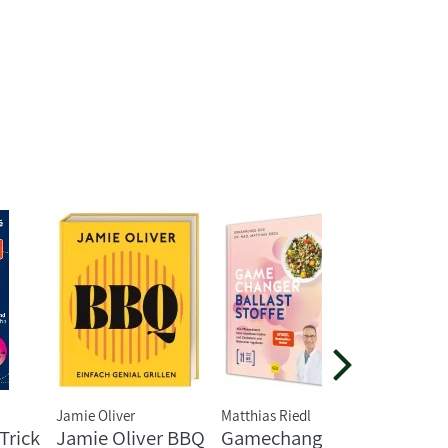
Jamie Oliver
Matthias Riedl
Yotam Ot
Trick
Jamie Oliver BBQ
Gamechanger
Ottole