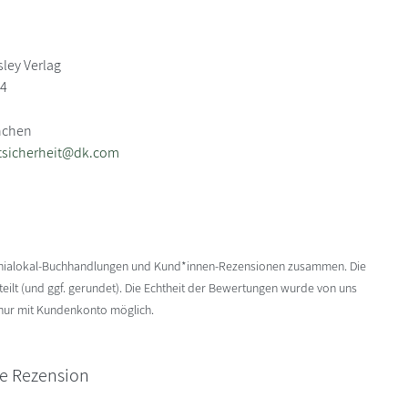
sley Verlag
24
nchen
tsicherheit@dk.com
enialokal-Buchhandlungen und Kund*innen-Rezensionen zusammen. Die
ilt (und ggf. gerundet). Die Echtheit der Bewertungen wurde von uns
 nur mit Kundenkonto möglich.
ne Rezension