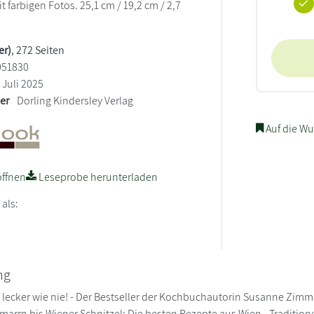
it farbigen Fotos. 25,1 cm / 19,2 cm / 2,7
er)
, 272 Seiten
051830
Juli 2025
ler
Dorling Kindersley Verlag
Auf die Wu
ffnen
Leseprobe herunterladen
 als:
ng
 lecker wie nie! - Der Bestseller der Kochbuchautorin Susanne Zimm
arrn bis Wiener Schnitzel: Die besten Rezepte aus Wien - Traditionel