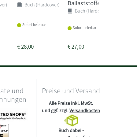
Ballaststoffe
Simple
ver)
Buch (Hardcover)
Buch (Hardcover)
Buch 
Sofort lieferbar
Lieferba
Sofort lieferbar
3-4 Woc
€
28,00
€
27,00
€
40,00
kate und
Preise und Versand
chnungen
Alle Preise inkl. MwSt.
und ggf. zzgl.
Versandkosten
Buch dabei -