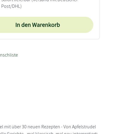
Post/DHL)
In den Warenkorb
nschliste
el mit über 30 neuen Rezepten - Von Apfelstrudel
le Gerichte - mal klassisch, mal neu interpretiert: