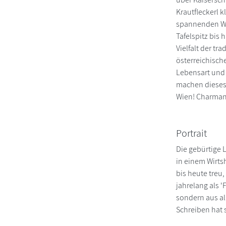
Krautfleckerl 
spannenden Wie
Tafelspitz bis
Vielfalt der t
österreichisch
Lebensart und 
machen dieses 
Wien! Charmant
Portrait
Die gebürtige 
in einem Wirtsh
bis heute treu,
jahrelang als '
sondern aus al
Schreiben hat 