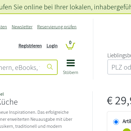
fen Sie online bei Ihrer lokalen
, inhabergefü
sten
Newsletter
Reservierung prüfen
0
Registrieren
Login
L‍i‍e‍b‍l‍i‍n‍g‍s‍b
Stöbern
el
€
29
Küche
neue Inspirationen. Das erfolgreiche
iner erweiterten Neuausgabe mit über
Arti
ssikern, traditionell und modern