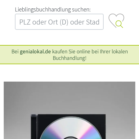
L‍i‍e‍b‍l‍i‍n‍g‍s‍b‍u‍c‍h‍h‍a‍n‍d‍l‍u‍n‍g‍ ‍s‍u‍c‍h‍e‍n‍:‍
Bei
genialokal.de
kaufen Sie online bei Ihrer lokalen
Buchhandlung!